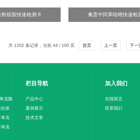
金刚烷胺快速检测卡
禽蛋中阿苯哒唑快速检
共 1202 条记录，当前 44 / 100 页
首页
上一页
下一
栏目导航
加入我们
1单克隆
产品中心
在线留言
隆抗体
案例展示
联系我们
对单克
技术文章
对单克