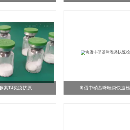
腺素T4免疫抗原
禽蛋中硝基咪唑类快速