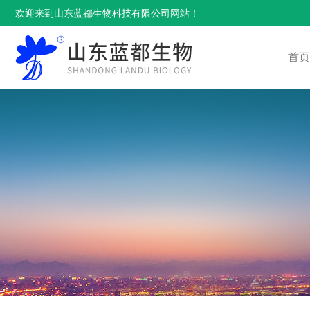
欢迎来到山东蓝都生物科技有限公司网站！
首