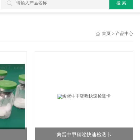
> 产品中心
首页
禽蛋中甲硝唑快速检测卡