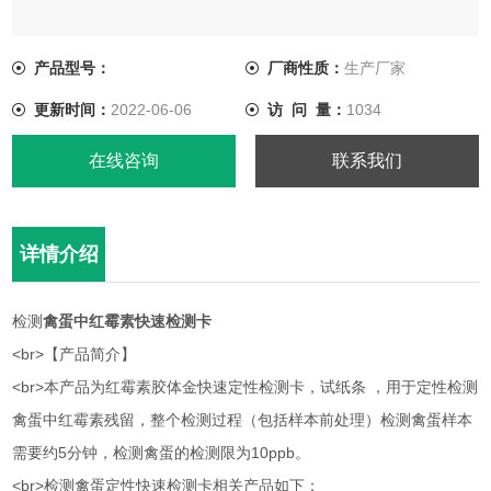
<br>本产品为红霉素胶体金快速定性检测卡，试纸条 ，用于定性
检测禽蛋中红霉素残留，整个检测过程（包括样本前处理）检测
产品型号：
厂商性质：
生产厂家
禽蛋样本需要约5分钟，检测禽蛋的检测限为10ppb。
更新时间：
2022-06-06
访 问 量：
1034
在线咨询
联系我们
详情介绍
检测
禽蛋中红霉素快速检测卡
<br>【产品简介】
<br>本产品为红霉素胶体金快速定性检测卡，试纸条 ，用于定性检测
禽蛋中红霉素残留，整个检测过程（包括样本前处理）检测禽蛋样本
需要约5分钟，检测禽蛋的检测限为10ppb。
<br>检测禽蛋定性快速检测卡相关产品如下：