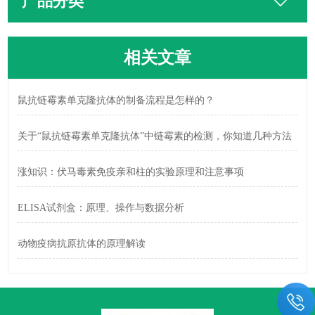
产品分类
相关文章
鼠抗链霉素单克隆抗体的制备流程是怎样的？
关于“鼠抗链霉素单克隆抗体”中链霉素的检测，你知道几种方法
涨知识：伏马毒素免疫亲和柱的实验原理和注意事项
ELISA试剂盒：原理、操作与数据分析
动物疫病抗原抗体的原理解读