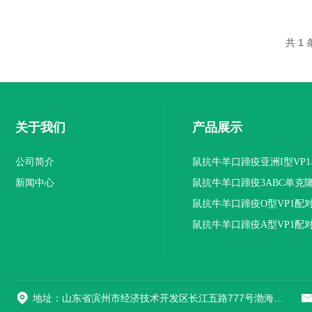
四个月的时间研发出8株鼠抗牛病毒性腹泻
(BVDV)2型单克隆抗体，单克隆抗体是由
一个产生抗体的细胞与一个骨髓瘤细胞融
共 1
合而形成的杂交廇细胞经无性繁殖而来的
细胞群所产生的，所以它的免疫球蛋白属
同一类型，质地纯一，而且它是针对某一
抗原决定簇的，因此特异性强，亲合性也
一致。可于免疫层析、ELISA、WB、IHC
关于我们
产品展示
等产品。【配对抗体】：3D7/4F6，任何
一个包被和划线效果一致。【储
存】：-20℃，避免反复冻融【抗原】分别
公司简介
鼠抗牛羊口蹄疫亚洲I型VP
对应抗牛病毒性腹泻(BVDV)E2蛋白，纯度
新闻中心
抗体
鼠抗牛羊口蹄疫3ABC单克
99
鼠抗牛羊口蹄疫O型VP1配
隆抗体
鼠抗牛羊口蹄疫A型VP1配
隆抗体
地址：山东省滨州市经济技术开发区长江五路777号渤海先进技术研究院A1座508室