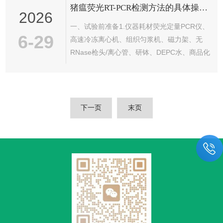
猪瘟荧光RT-PCR检测方法的具体操作步骤有哪些?
的精准度。本文分点阐述鼠抗伏马毒素B1单克
2026
隆抗体的制备工艺、鉴定方式及免疫学特性，
一、试验前准备1.仪器耗材荧光定量PCR仪、
为毒素快速检测体系搭建提供理论支撑。一、
6-29
高速冷冻离心机、组织匀浆机、磁力架、无
制备工艺伏马毒素B1属于小分子半抗原，不具
RNase枪头/离心管、研钵、DEPC水、商品化
备独立免疫原性，需通过人工偶联技术将其与
猪瘟荧光RT-PCR试剂盒（一步法，靶标
载体蛋白结合，制备完整免疫抗原...
5’UTR保守区，FAM探针）、75%乙醇、无水
乙醇。2.对照设置（每批次必加）阴性提取对
照（NEC）：无菌生理盐水，同步提取RNA无
下一页
末页
模板对照（NTC）：DEPC水替代模板RNA阳
性对照（PC）：试剂盒CSFV阳性RNA3.安全
要求全程戴无粉手套、口罩；样本、废液高压
灭菌；枪头一次性使用，严禁跨区带回。二、
第...