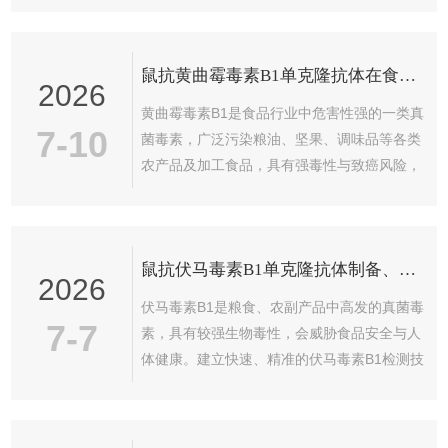
性，需结合载体蛋白构建免疫原。在结构设计
体。只有动物发生自然感染，病毒在体内复制
中...
合成非结构蛋白，机体才会生成对应的非结构
鼠抗黄曲霉毒素B1单克隆抗体在食品真菌毒素检测中的应用
蛋白抗体，这也是该检测区分疫苗免疫动物与
2026
野毒感染动物的核心基础。该方法常用竞争
黄曲霉毒素B1是食品行业中危害性强的一类真
ELISA或间接ELISA模式，主流为间接
7-10
菌毒素，广泛污染粮油、坚果、调味品等各类
ELISA，原理流程如下：抗原包被：将纯化的
农产品及加工食品，具有强毒性与致癌风险，
口蹄疫病毒重组非结构蛋白（常选用3ABC蛋
是食品安全管控的重点检测指标。传统仪器检
白）作为固相抗原，吸附在酶标板微孔...
测方式流程复杂、检测周期长，难以适配大批
量现场筛查需求。鼠抗黄曲霉毒素B1单克隆抗
鼠抗伏马毒素B1单克隆抗体制备、鉴定与免疫学特性研究
体凭借特异性强、稳定性高、适配性广的免疫
2026
学优势，成为快速检测技术的核心生物原料，
伏马毒素B1是粮食、农副产品中高发的真菌毒
广泛应用于食品真菌毒素筛查领域。本文分点
7-7
素，具有较强生物毒性，会威胁食品安全与人
阐述其检测优势、应用场景与行业价值。一、
体健康。建立快速、精准的伏马毒素B1检测技
核心检测优势鼠抗黄曲霉毒素B1单克隆抗体通
术，是食品安全防控领域的研究重点。鼠抗伏
过细胞融合与亚克隆筛选技术制备而成...
马毒素B1单克隆抗体是免疫学快速检测技术的
核心原料，特异性与稳定性直接决定检测方法