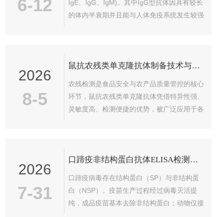
6-12
IgE、IgG、IgM)。其中IgG型抗体因具有较长
的体内半衰期并且能与人体免疫系统发生较强
的相互作用。2.IgG相对分子量约为150KDa，
IgA相对分子量约为160KDa，IgM相对分子量
约为190KDa，IgD相对分子量约为184KDa，
鼠抗农残类单克隆抗体制备技术与免疫原设计要点
IgE相对分子量约为196KDa。
2026
农残检测是食品安全与农产品质量管控的核心
8-5
环节，鼠抗农残类单克隆抗体凭借特异性强、
灵敏度高、检测便捷的优势，被广泛应用于各
类农药残留快速筛查场景。由于多数农药小分
子不具备免疫原性，无法直接诱导机体产生抗
体，需通过人工设计免疫原并结合杂交瘤技术
口蹄疫非结构蛋白抗体ELISA检测原理
制备特异性单抗。本文梳理鼠抗农残类单克隆
2026
抗体的标准化制备技术，同时总结核心免疫原
口蹄疫病毒存在结构蛋白（SP）与非结构蛋
设计要点，为农残免疫检测试剂研发提供技术
7-31
白（NSP）。疫苗生产过程经过病毒灭活提
参考。一、人工免疫原设计核心要点农药小分
纯，成品疫苗基本去除非结构蛋白；动物仅接
子属于半抗原，仅具备反应原性，无免疫原
种灭活疫苗，体内一般不会产生非结构蛋白抗