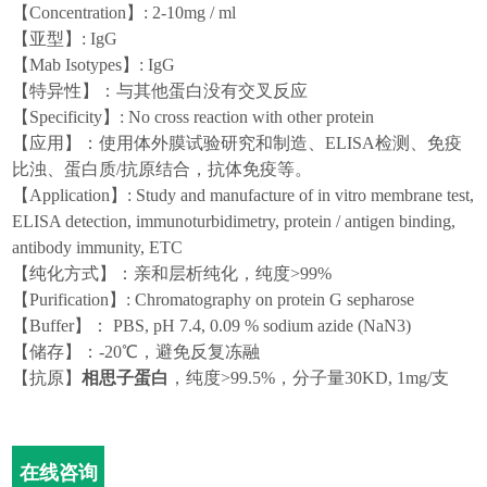
【
Concentration
】
: 2-10mg / ml
【亚型】
:
I
gG
【
Mab Isotypes
】
: IgG
【特异性】：与其他蛋白没有交叉反应
【
Specificity
】
: No
c
ross
r
eaction
w
ith
o
ther
protein
【应用】：
使用体外膜试验研究和制造、
ELISA检测、免疫
比浊、蛋白质/抗原结合，抗体免疫等。
【
Application
】
: Study and manufacture of in vitro membrane test,
ELISA detection, immunoturbidimetry, protein / antigen binding,
antibody immunity, ETC
【纯化方式】：亲和层析纯化，纯度
>99%
【
Purification
】
: Chromatography on protein G sepharose
【
Buffer
】：
PBS, pH 7.4, 0.09 % sodium azide (NaN3)
【储存】：
-20℃，避免反复冻融
【抗
原】
相思子蛋白
，纯度
>99.5%，分子量30
KD,
1mg/支
在线咨询