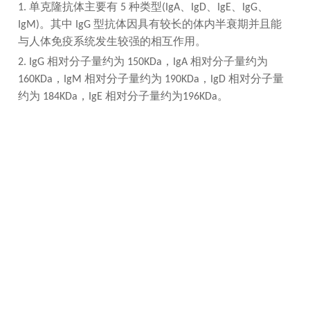
单克隆
抗体主要有
种类型
、
、
、
、
1.
5
(IgA
IgD
IgE
IgG
。其中
型抗体因具有较长的体内半衰期并且能
IgM)
IgG
与人体免疫系统发生较强的相互作用。
相对分子量约为
，
相对分子量约为
2.
IgG
150KDa
IgA
，
相对分子量
约为
，
相对分子量
160KDa
IgM
190KDa
IgD
约为
，
相对分子量约为
。
184KDa
IgE
196KDa