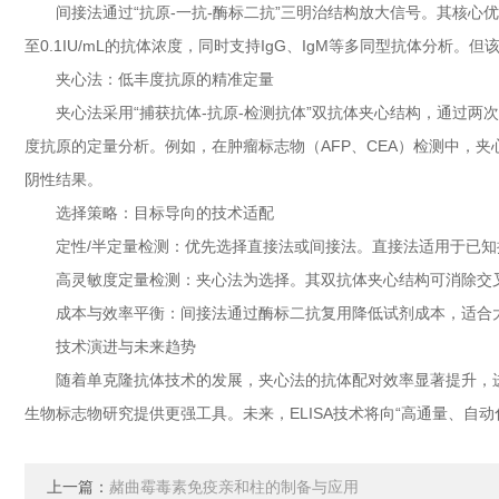
间接法通过“抗原-一抗-酶标二抗”三明治结构放大信号。其核心
至0.1IU/mL的抗体浓度，同时支持IgG、IgM等多同型抗体分
夹心法：低丰度抗原的精准定量
夹心法采用“捕获抗体-抗原-检测抗体”双抗体夹心结构，通过两次
度抗原的定量分析。例如，在肿瘤标志物（AFP、CEA）检测中，夹
阴性结果。
选择策略：目标导向的技术适配
定性/半定量检测：优先选择直接法或间接法。直接法适用于已知
高灵敏度定量检测：夹心法为选择。其双抗体夹心结构可消除交叉干
成本与效率平衡：间接法通过酶标二抗复用降低试剂成本，适合大
技术演进与未来趋势
随着单克隆抗体技术的发展，夹心法的抗体配对效率显著提升，进一步巩
生物标志物研究提供更强工具。未来，ELISA技术将向“高通量、自
上一篇：
赭曲霉毒素免疫亲和柱的制备与应用