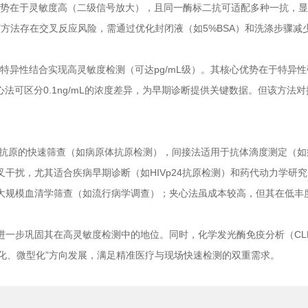
优势在于灵敏度高（二级信号放大），且同一酶标二抗可适配多种一抗，
析。但该方法存在交叉反应风险，需通过优化封闭液（如5%BSA）和洗涤步骤
特异性结合实现高灵敏度检测（可达pg/mL级）。其核心优势在于特异
心法可区分0.1ng/mL的浓度差异，为早期诊断提供关键数据。但该方
抗原的快速筛查（如病原体抗原检测），间接法适用于抗体滴度测定（如
扰，尤其适合疾病早期诊断（如HIVp24抗原检测）和药代动力学研
规模血清学筛查（如流行病学调查）；夹心法虽成本较高，但其在低丰度
固其在高灵敏度检测中的地位。同时，化学发光酶免疫分析（CLEIA）
动化、微型化”方向发展，满足精准医疗与现场快速检测的双重需求。