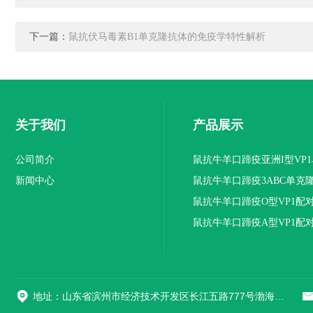
下一篇：
鼠抗伏马毒素B1单克隆抗体的免疫学特性解析
关于我们
产品展示
公司简介
鼠抗牛羊口蹄疫亚洲I型VP
新闻中心
抗体
鼠抗牛羊口蹄疫3ABC单克
鼠抗牛羊口蹄疫O型VP1配
隆抗体
鼠抗牛羊口蹄疫A型VP1配
隆抗体
地址：山东省滨州市经济技术开发区长江五路777号渤海先进技术研究院A1座508室