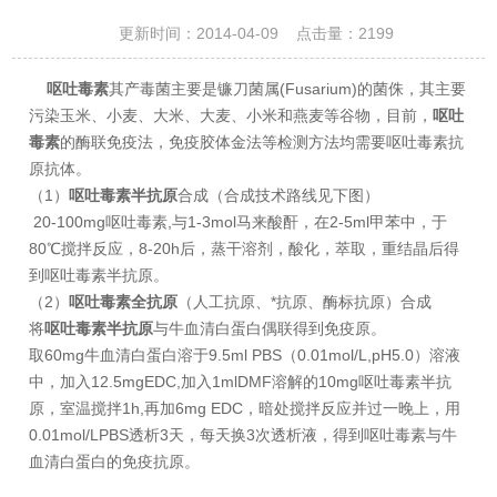
更新时间：2014-04-09 点击量：
2199
呕吐毒素
其产毒菌主要是镰刀菌属(Fusarium)的菌侏，其主要
污染玉米、小麦、大米、大麦、小米和燕麦等谷物，目前，
呕吐
毒素
的酶联免疫法，免疫胶体金法等检测方法均需要呕吐毒素抗
原抗体。
（1）
呕吐毒素半抗原
合成（合成技术路线见下图）
20-100mg呕吐毒素,与1-3mol马来酸酐，在2-5ml甲苯中，于
80℃搅拌反应，8-20h后，蒸干溶剂，酸化，萃取，重结晶后得
到呕吐毒素半抗原。
（2）
呕吐毒素全抗原
（人工抗原、*抗原、酶标抗原）合成
将
呕吐毒素半抗原
与牛血清白蛋白偶联得到免疫原。
取60mg牛血清白蛋白溶于9.5ml PBS（0.01mol/L,pH5.0）溶液
中，加入12.5mgEDC,加入1mlDMF溶解的10mg呕吐毒素半抗
原，室温搅拌1h,再加6mg EDC，暗处搅拌反应并过一晚上，用
0.01mol/LPBS透析3天，每天换3次透析液，得到呕吐毒素与牛
血清白蛋白的免疫抗原。