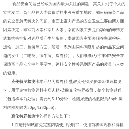
食品安全问题已经成为国内最为关注的问题，其关系到每个人的
将抗发展。畜产品在人类饮食结构中占有重要地位，如何确保畜产品
的安全是急需解决的问题。市面上畜肉产品的安全卫生主要由两方面
因素决定，即宰前因素和宰后因素，宰前因素主要是由动物的养殖方
式和病害控制对肉品质产生的影响；宰后因素主要表现在宰后检验、
运输、加工、包装等方面。随着一系列由饲料问题引起的肉品安全问
题的发生（二噁英、疯牛病、瘦肉精），人们渐渐认识到饲料安全在
保障畜产品安全中的重要性。饲料安全性关系到畜产品的质量与人类
的健康。
克伦特罗检测卡
本产品为瘦肉精-盐酸克伦特罗胶体金快速检测
卡，用于定性检测饲料中瘦肉精-盐酸克伦特罗残留，整个检测过程
（包括样本前处理）需要约5-10分钟，检测尿液的检测限为3ppb,饲
料的检测限为30µg/L(30ppb)。
克伦特罗检测卡
的操作方法如下：
1.在进行测试前先完整阅读使用说明书，使用前将试剂板和待检