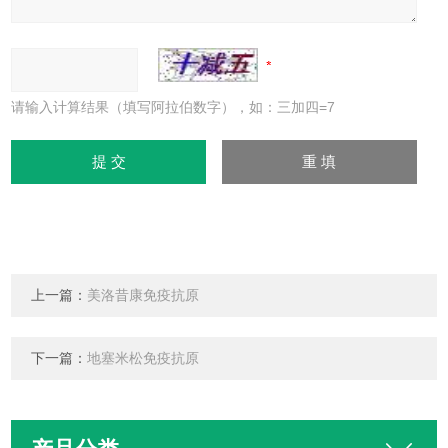
请输入计算结果（填写阿拉伯数字），如：三加四=7
上一篇：
美洛昔康免疫抗原
下一篇：
地塞米松免疫抗原