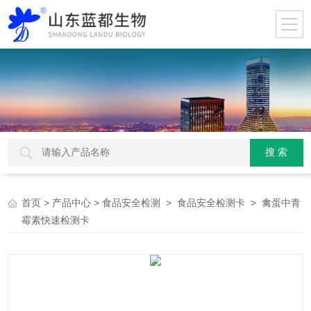
>
>
>
> 禽蛋中青
首页
产品中心
食品安全检测
食品安全检测卡
霉素快速检测卡