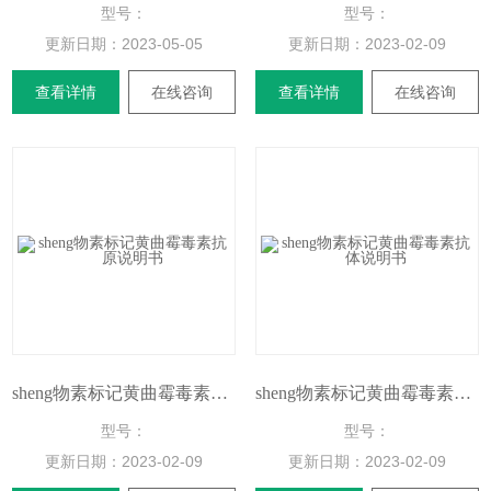
型号：
型号：
更新日期：
2023-05-05
更新日期：
2023-02-09
查看详情
在线咨询
查看详情
在线咨询
sheng物素标记黄曲霉毒素抗原说明书
sheng物素标记黄曲霉毒素抗体说明书
型号：
型号：
更新日期：
2023-02-09
更新日期：
2023-02-09