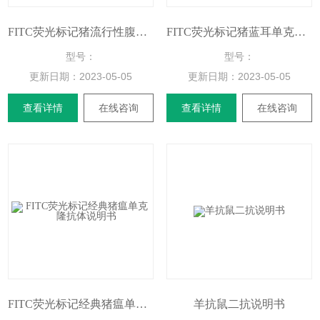
FITC荧光标记猪流行性腹泻单克隆抗体说明书
FITC荧光标记猪蓝耳单克隆抗体说明书
型号：
型号：
更新日期：
2023-05-05
更新日期：
2023-05-05
查看详情
在线咨询
查看详情
在线咨询
FITC荧光标记经典猪瘟单克隆抗体说明书
羊抗鼠二抗说明书