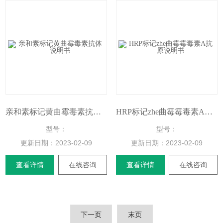
亲和素标记黄曲霉毒素抗体说明书
HRP标记zhe曲霉霉毒素A抗原说明书
型号：
型号：
更新日期：
2023-02-09
更新日期：
2023-02-09
查看详情
在线咨询
查看详情
在线咨询
下一页
末页