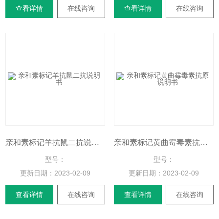
查看详情
在线咨询
查看详情
在线咨询
亲和素标记羊抗鼠二抗说明书
亲和素标记黄曲霉毒素抗原说明书
型号：
型号：
更新日期：
2023-02-09
更新日期：
2023-02-09
查看详情
在线咨询
查看详情
在线咨询