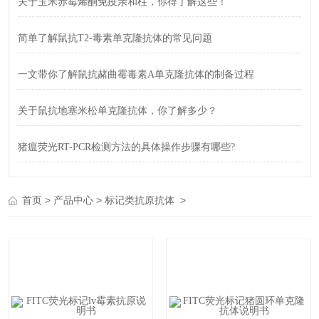
关于玉米赤霉烯酮免疫亲和柱，你得了解这些！
简单了解鼠抗T2-毒素单克隆抗体的常见问题
一文带你了解鼠抗赭曲霉毒素A单克隆抗体的制备过程
关于鼠抗地塞米松单克隆抗体，你了解多少？
猪瘟荧光RT-PCR检测方法的具体操作步骤有哪些?
>
>
>
首页
产品中心
标记类抗原抗体