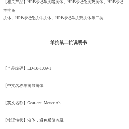
【相关产品】
HRP
标记羊抗猪抗体、
HRP
标记兔抗鸡抗体、
HRP
标记
羊抗兔
抗体、
HRP
标记兔抗牛抗体、
HRP
标记羊抗鸡抗体等二抗
羊抗鼠二抗
说明书
【产品编码】
LD
-BJ-1
0
89-1
【中文名称
羊抗鼠抗体
【英文名称】
Goat-anti Mouce Ab
【物理性状】液体，避免反复冻融