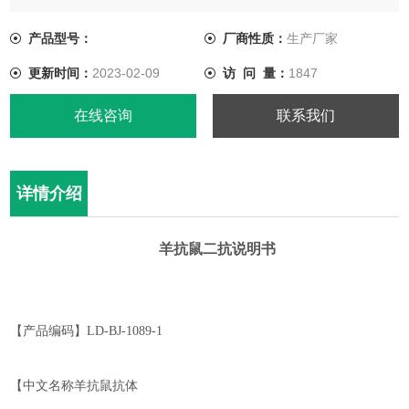
【中文名称羊抗鼠抗体
产品型号：
厂商性质：
生产厂家
更新时间：
2023-02-09
访 问 量：
1847
【英文名称】Goat-anti Mouce Ab
在线咨询
联系我们
【物理性状】液体，避免反复冻融
详情介绍
羊抗鼠二抗
说明书
【产品编码】
LD
-BJ-1
0
89-1
【中文名称
羊抗鼠抗体