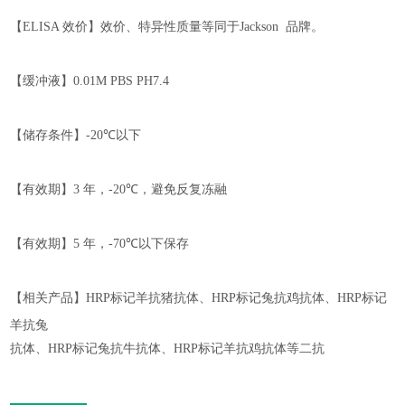
【
ELISA
效价】
效价、特异性质量等同于
Jackson
品牌。
【缓冲液】
0.01M PBS PH7.4
【储存条件】
-20℃
以下
【有效期】
3
年，
-
2
0℃
，
避免反复冻融
【有效期】
5
年，
-70℃
以下保存
【相关产品】
HRP
标记羊抗猪抗体、
HRP
标记兔抗鸡抗体、
HRP
标记
羊抗兔
抗体、
HRP
标记兔抗牛抗体、
HRP
标记羊抗鸡抗体等二抗