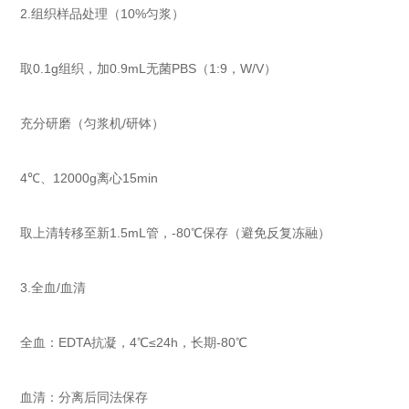
2.组织样品处理（10%匀浆）
取0.1g组织，加0.9mL无菌PBS（1:9，W/V）
充分研磨（匀浆机/研钵）
4℃、12000g离心15min
取上清转移至新1.5mL管，-80℃保存（避免反复冻融）
3.全血/血清
全血：EDTA抗凝，4℃≤24h，长期-80℃
血清：分离后同法保存