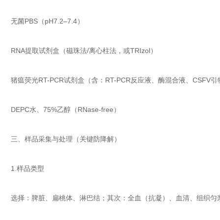
无菌PBS（pH7.2–7.4）
RNA提取试剂盒（磁珠法/离心柱法，或TRIzol）
猪瘟荧光RT-PCR试剂盒（含：RT-PCR反应液、酶混合液、CSF
DEPC水、75%乙醇（RNase-free）
三、样品采集与处理（关键防降解）
1.样品类型
选择：脾脏、扁桃体、淋巴结；其次：全血（抗凝）、血清、组织匀