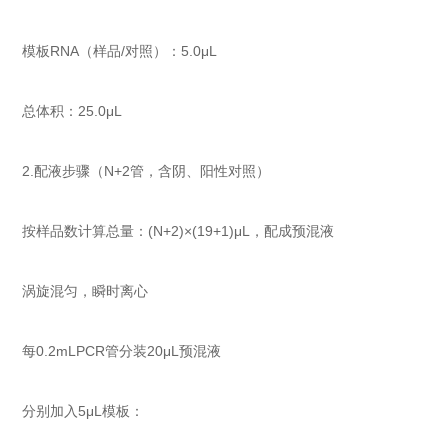
模板RNA（样品/对照）：5.0μL
总体积：25.0μL
2.配液步骤（N+2管，含阴、阳性对照）
按样品数计算总量：(N+2)×(19+1)μL，配成预混液
涡旋混匀，瞬时离心
每0.2mLPCR管分装20μL预混液
分别加入5μL模板：