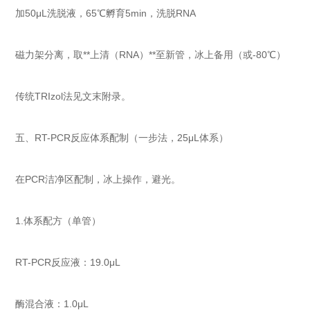
加50μL洗脱液，65℃孵育5min，洗脱RNA
磁力架分离，取**上清（RNA）**至新管，冰上备用（或-80℃）
传统TRIzol法见文末附录。
五、RT-PCR反应体系配制（一步法，25μL体系）
在PCR洁净区配制，冰上操作，避光。
1.体系配方（单管）
RT-PCR反应液：19.0μL
酶混合液：1.0μL