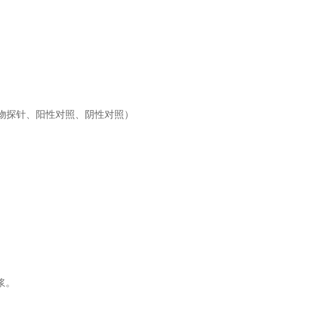
V引物探针、阳性对照、阴性对照）
浆。