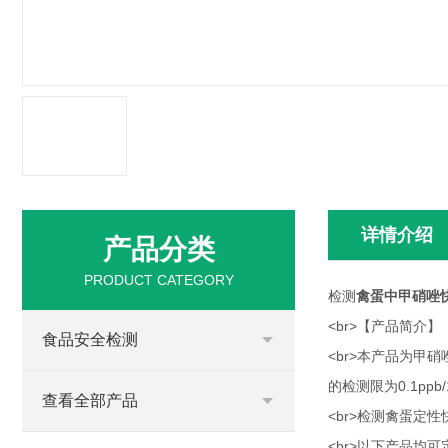
详情介绍
产品分类
PRODUCT CATEGORY
检测
禽蛋中甲硝唑
<br>【产品简介】
食品安全检测
<br>本产品为
的检测限为0.1ppb/
查看全部产品
<br>检测禽蛋定
<br>以下产品均