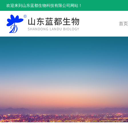
欢迎来到山东蓝都生物科技有限公司网站！
首