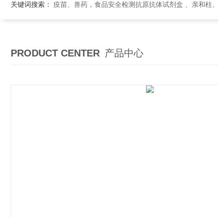
关键词搜索：
疫苗、兽药，食品安全检测抗原抗体试剂盒 、亲和柱
PRODUCT CENTER
产品中心