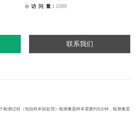
访 问 量：
1089
联系我们
整个检测过程（包括样本前处理）检测禽蛋样本需要约5分钟，检测禽蛋