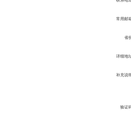
联系电
常用邮
省
详细地
补充说
验证