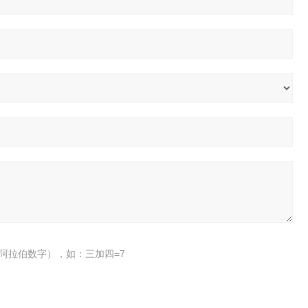
阿拉伯数字），如：三加四=7