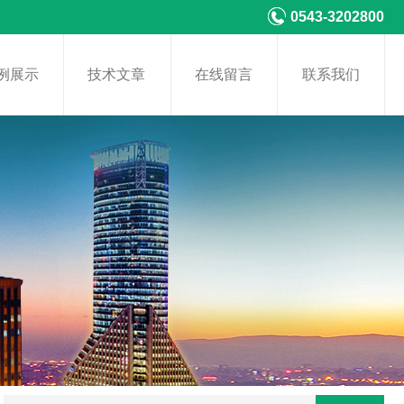
0543-3202800
例展示
技术文章
在线留言
联系我们