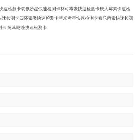
星快速检测卡氧氟沙星快速检测卡林可霉素快速检测卡庆大霉素快速检
快速检测卡四环素类快速检测卡替米考星快速检测卡泰乐菌素快速检测
卡 阿苯哒唑快速检测卡