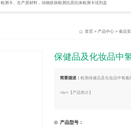
、检测卡、生产原材料，动物疫病检测抗原抗体检测卡试剂盒
>
>
首页
产品中心
食品安
保健品及化妆品中
简要描述：
检测保健品及化妆品中氢氯
<br>【产品简介】
<br>本产品为氢氯噻嗪胶体金快速定
整个检测过程（包括样本前处理）检测
为1ppm。
产品型号：