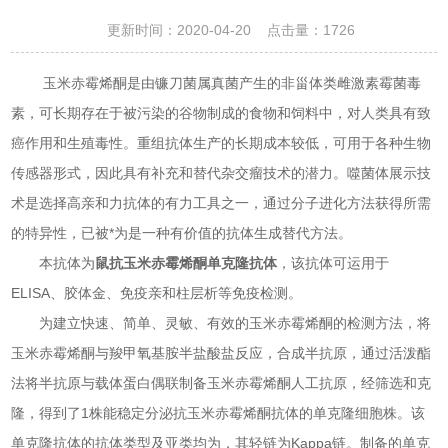
更新时间：2020-04-20 点击量：
1726
玉米赤霉烯酮是由镰刀菌属真菌产生的非甾体类雌激素霉菌毒
素，可长期存在于被污染的谷物制成的食物和饲料中，对人类具有致
癌作用和生殖毒性。重组抗体生产的长期成本较低，可用于各种生物
传感器形式，因此具有补充和替代杂交瘤技术的潜力。噬菌体展示技
术是选择高亲和力抗体的有力工具之一，通过分子进化方法获得所需
的特异性，已被*为是一种有价值的抗体生成替代方法。
本抗体为
鼠抗玉米赤霉烯酮单克隆抗体
，该抗体可运用于
ELISA、胶体金、免疫亲和柱层析等免疫检测。
为建立快速、简单、灵敏、有效的玉米赤霉烯酮的检测方法，将
玉米赤霉烯酮与羧甲氧基胺半盐酸盐反应，合成半抗原，通过活泼酯
法将半抗原与载体蛋白偶联制备玉米赤霉烯酮人工抗原，经筛选和克
隆，得到了1株能稳定分泌抗玉米赤霉烯酮抗体的单克隆细胞株。该
单克隆抗体的抗体类型及亚类均为，其轻链为Kappa链。制备的单克