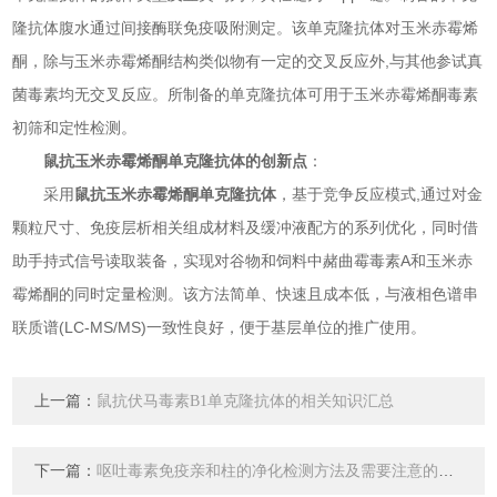
隆抗体腹水通过间接酶联免疫吸附测定。该单克隆抗体对玉米赤霉烯
酮，除与玉米赤霉烯酮结构类似物有一定的交叉反应外,与其他参试真
菌毒素均无交叉反应。所制备的单克隆抗体可用于玉米赤霉烯酮毒素
初筛和定性检测。
鼠抗玉米赤霉烯酮单克隆抗体的创新点
：
采用
鼠抗玉米赤霉烯酮单克隆抗体
，基于竞争反应模式,通过对金
颗粒尺寸、免疫层析相关组成材料及缓冲液配方的系列优化，同时借
助手持式信号读取装备，实现对谷物和饲料中赭曲霉毒素A和玉米赤
霉烯酮的同时定量检测。该方法简单、快速且成本低，与液相色谱串
联质谱(LC-MS/MS)一致性良好，便于基层单位的推广使用。
上一篇：
鼠抗伏马毒素B1单克隆抗体的相关知识汇总
下一篇：
呕吐毒素免疫亲和柱的净化检测方法及需要注意的地方