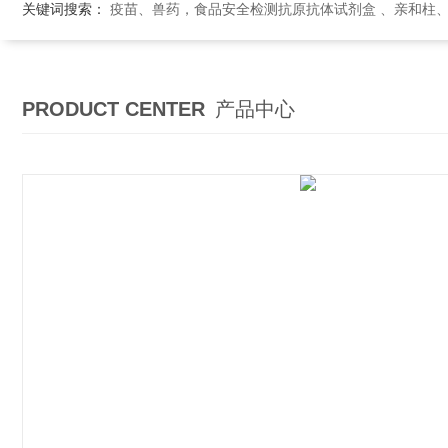
关键词搜索：
疫苗、兽药，食品安全检测抗原抗体试剂盒 、亲和柱
PRODUCT CENTER
产品中心