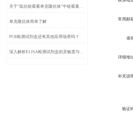
联系电
关于“鼠抗链霉素单克隆抗体”中链霉素的检测，你知道几种方法
常用邮
单克隆抗体简单了解
PCR检测试剂盒还有其他应用场景吗？
省
深入解析ELISA检测试剂盒的灵敏度与特异性
详细地
补充说
验证