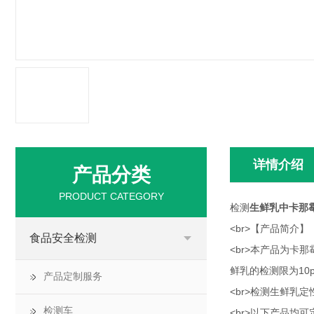
详情介绍
产品分类
PRODUCT CATEGORY
检测
生鲜乳中卡那
<br>【产品简介】
食品安全检测
<br>本产品为
鲜乳的检测限为10p
产品定制服务
<br>检测生鲜乳
检测车
<br>以下产品均