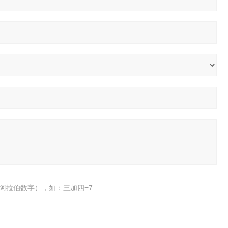
阿拉伯数字），如：三加四=7