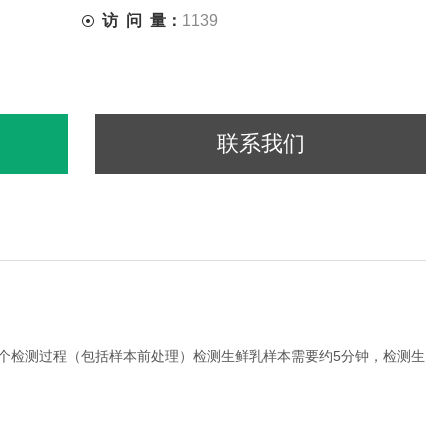
访 问 量：
1139
联系我们
整个检测过程（包括样本前处理）检测生鲜乳样本需要约5分钟，检测生