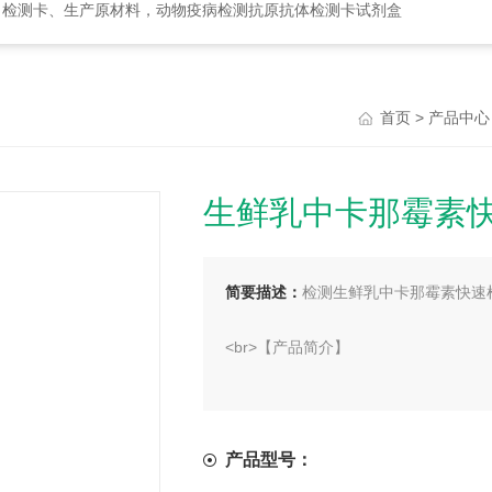
、检测卡、生产原材料，动物疫病检测抗原抗体检测卡试剂盒
>
首页
产品中心
生鲜乳中卡那霉素
简要描述：
​检测生鲜乳中卡那霉素快速
<br>【产品简介】
<br>本产品为卡那霉素快速定性检
（包括样本前处理）检测生鲜乳样本需要
产品型号：