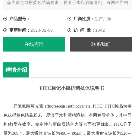
品为黄色或橙黄色结晶粉末，易溶于水和酒精溶剂。有两种异构
体，其中异构体Ⅰ型在效率、稳定性与蛋白质结合力等方面都更优
良。FITC分子量为389.4，最大吸收光波长为490～495nm，最
产品型号：
厂商性质：
生产厂家
大发射光波长为520～530nm，呈现明亮的黄绿色荧光。
更新时间：
2023-02-09
访 问 量：
1042
在线咨询
联系我们
详情介绍
FITC
标记小鼠抗猪抗体
说明书
异硫氰酸荧光素
(fluorescein isothiocyanate, FITC) FITC
纯品为黄
色或橙黄色结晶粉末，易溶于水和酒精溶剂。有两种异构体，其中异
构体
Ⅰ
型在效率、稳定性与蛋白质结合力等方面都更优良。
FITC
分子
量为
389.4
，最大吸收光波长为
490
～
495nm
，最大发射光波长为
520
～