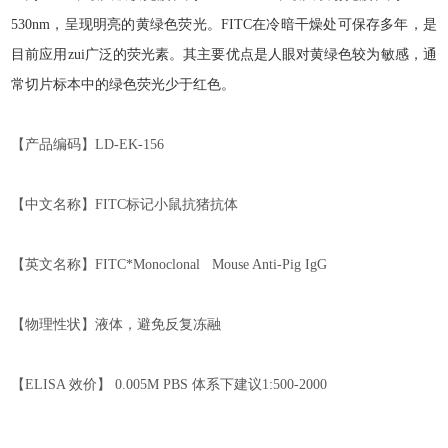
530nm
，呈现明亮的黄绿色荧光。
FITC
在冷暗干燥处可保存多年，是
目前应用zui广泛的荧光素。其主要优点是人眼对黄绿色较为敏感，通
常切片标本中的绿色荧光少于红色。
【产品编码】
LD-EK-1
56
【中文名称】
FITC
标记小鼠
抗猪
抗体
【英文名称】
FITC*Monoclonal Mouse Anti-Pig IgG
【物理性状】液体，避免反复冻融
【
ELISA
效价】
0.005M PBS
体系下
建议
1:500-2000