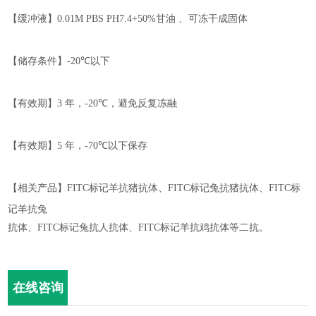
【缓冲液】
0.01M PBS PH7.4
+50%
甘油 、可冻干成固体
【储存条件】
-20℃
以下
【有效期】
3
年，
-
2
0℃
，
避免反复冻融
【有效期】
5
年，
-70℃
以下保存
【相关产品】
FITC
标记羊抗猪抗体、
FITC
标记兔抗猪抗体、
FITC
标
记羊抗兔
抗体、
FITC
标记兔抗人抗体、
FITC
标记羊抗鸡抗体等二抗。
在线咨询