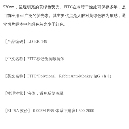
530nm
，呈现明亮的黄绿色荧光。
FITC
在冷暗干燥处可保存多年，是
目前应用zui广泛的荧光素。其主要优点是人眼对黄绿色较为敏感，通
常切片标本中的绿色荧光少于红色。
【产品编码】
LD-EK-1
49
【中文名称】
FITC
标记兔
抗猴
抗体
【英文名称】
FITC*Polyclonal Rabbit Anti-Monkey IgG
（
h+l
）
【物理性状】液体，避免反复冻融
【
ELISA
效价】
0.005M PBS
体系下
建议
1:500-2000