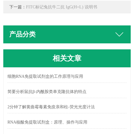
下一篇：
FITC标记兔抗牛二抗 IgG(H+L) 说明书
产品分类
相关文章
细胞RNA免提取试剂盒的工作原理与应用
简要分析鼠抗β-内酰胺类单克隆抗体的特点
2分钟了解黄曲霉毒素免疫亲和柱-荧光光度计法
RNA核酸免提取试剂盒：原理、操作与应用