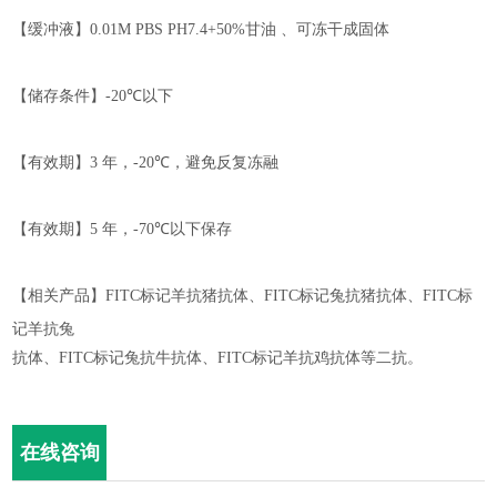
【缓冲液】
0.01M PBS PH7.4
+50%
甘油 、可冻干成固体
【储存条件】
-20℃
以下
【有效期】
3
年，
-
2
0℃
，
避免反复冻融
【有效期】
5
年，
-70℃
以下保存
【相关产品】
FITC
标记羊抗猪抗体、
FITC
标记兔抗猪抗体、
FITC
标
记羊抗兔
抗体、
FITC
标记兔抗牛抗体、
FITC
标记羊抗鸡抗体等二抗。
在线咨询