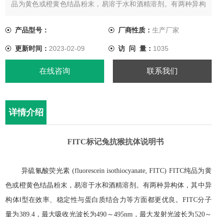
品为黄色或橙黄色结晶粉末，易溶于水和酒精溶剂。有两种异构
体，其中异构体Ⅰ型在效率、稳定性与蛋白质结合力等方面都更优
良。FITC分子量为389.4，最大吸收光波长为490～495nm，最
产品型号：
厂商性质：
生产厂家
大发射光波长为520～530nm，呈现明亮的黄绿色荧光。
更新时间：
2023-02-09
访 问 量：
1035
在线咨询
联系我们
详情介绍
FITC
标记兔抗猴抗体
说明书
异硫氰酸荧光素
(fluorescein isothiocyanate, FITC) FITC
纯品为黄
色或橙黄色结晶粉末，易溶于水和酒精溶剂。有两种异构体，其中异
构体
Ⅰ
型在效率、稳定性与蛋白质结合力等方面都更优良。
FITC
分子
量为
389.4
，最大吸收光波长为
490
～
495nm
，最大发射光波长为
520
～