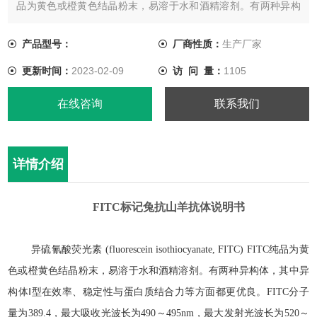
品为黄色或橙黄色结晶粉末，易溶于水和酒精溶剂。有两种异构
体，其中异构体Ⅰ型在效率、稳定性与蛋白质结合力等方面都更优
良。FITC分子量为389.4，最大吸收光波长为490～495nm，最
产品型号：
厂商性质：
生产厂家
大发射光波长为520～530nm，呈现明亮的黄绿色荧光。
更新时间：
2023-02-09
访 问 量：
1105
在线咨询
联系我们
详情介绍
FITC
标记兔抗山羊抗体
说明书
异硫氰酸荧光素
(fluorescein isothiocyanate, FITC) FITC
纯品为黄
色或橙黄色结晶粉末，易溶于水和酒精溶剂。有两种异构体，其中异
构体
Ⅰ
型在效率、稳定性与蛋白质结合力等方面都更优良。
FITC
分子
量为
389.4
，最大吸收光波长为
490
～
495nm
，最大发射光波长为
520
～