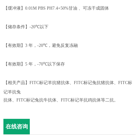
【缓冲液】
0.01M PBS PH7.4
+50%
甘油 、可冻干成固体
【储存条件】
-20℃
以下
【有效期】
3
年，
-
2
0℃
，
避免反复冻融
【有效期】
5
年，
-70℃
以下保存
【相关产品】
FITC
标记羊抗猪抗体、
FITC
标记兔抗猪抗体、
FITC
标
记羊抗兔
抗体、
FITC
标记兔抗牛抗体、
FITC
标记羊抗鸡抗体等二抗。
在线咨询