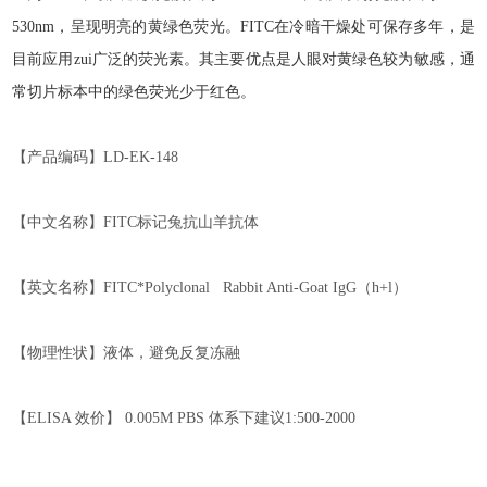
530nm
，呈现明亮的黄绿色荧光。
FITC
在冷暗干燥处可保存多年，是
目前应用zui广泛的荧光素。其主要优点是人眼对黄绿色较为敏感，通
常切片标本中的绿色荧光少于红色。
【产品编码】
LD-EK-1
48
【中文名称】
FITC
标记兔
抗山羊
抗体
【英文名称】
FITC*Polyclonal Rabbit Anti-Goat IgG
（
h+l
）
【物理性状】液体，避免反复冻融
【
ELISA
效价】
0.005M PBS
体系下
建议
1:500-2000