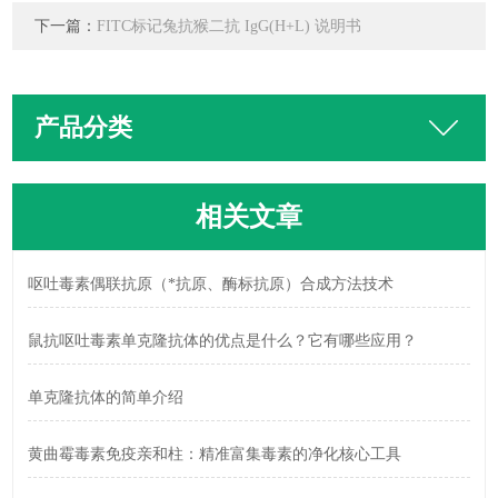
下一篇：
FITC标记兔抗猴二抗 IgG(H+L) 说明书
产品分类
相关文章
呕吐毒素偶联抗原（*抗原、酶标抗原）合成方法技术
鼠抗呕吐毒素单克隆抗体的优点是什么？它有哪些应用？
单克隆抗体的简单介绍
黄曲霉毒素免疫亲和柱：精准富集毒素的净化核心工具