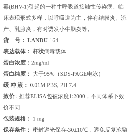
毒
(BHV-1)
引起的一种牛呼吸道接触性传染病。临
床表现形式多样，以呼吸道为主，伴有结膜炎、流
产、乳腺炎，有时诱发小牛脑炎等。
货
号：
LANDU
-164
表达载体：
杆状
病毒载体
蛋白浓度：
2
mg/ml
蛋白纯度：
大于
95%
（
SDS-PAGE
电泳）
缓
冲
液：
0.01M PBS, PH 7.4
效价
推荐
ELISA
包被浓度
1:2000
，不同体系下效
：
价不同
包装规格：
1 mg
保存条件：
密封避光保存
-30
±
10
℃，避免反复冻融