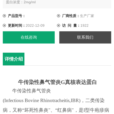
蛋白浓度：2mg/ml
分 子 量: 29KD
蛋白纯度： 大于95%（SDS-PAGE电泳）
产品型号：
厂商性质：
生产厂家
更新时间：
2022-12-09
访 问 量：
1922
在线咨询
联系我们
详情介绍
牛传染性鼻气管炎
G
真核
表达
蛋白
牛传染性鼻气管炎
(Infectious Bovine Rhinotracheitis,IBR)
，二类传染
病，又称“坏死性鼻炎"、“红鼻病"，是
I
型牛疱疹病