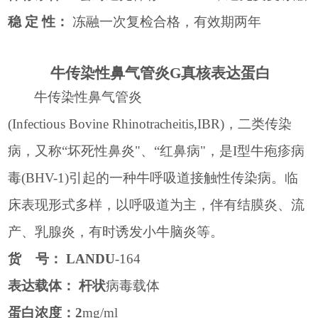
稳
定
性：
冻融一次复检合格，有效期两年
牛传染性鼻气管炎
G
真核
表达
蛋白
牛传染性鼻气管炎
(Infectious Bovine Rhinotracheitis,IBR)
，二类传染
病，又称“坏死性鼻炎"、“红鼻病"，是
I
型牛疱疹病
毒
(BHV-1)
引起的一种牛呼吸道接触性传染病。临
床表现形式多样，以呼吸道为主，伴有结膜炎、流
产、乳腺炎，有时诱发小牛脑炎等。
货
号：
LANDU
-164
表达载体：
杆状
病毒载体
蛋白浓度：
2
mg/ml