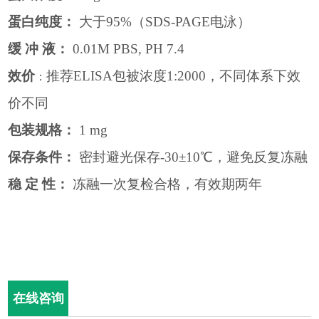
蛋白纯度：
大于
95%
（
SDS-PAGE
电泳）
缓
冲
液：
0.01M PBS, PH 7.4
效价
推荐
ELISA
包被浓度
1:2000
，不同体系下效
：
价不同
包装规格：
1 mg
保存条件：
密封避光保存
-30
±
10
℃，避免反复冻融
稳
定
性：
冻融一次复检合格，有效期两年
在线咨询