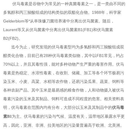
伏马毒素是谷物中为常见的一种真菌毒素之一，是一类由不同的
多氢醇和丙三羧酸组成的结构类似的双酯化合物。1988年，科学家
Gelderblom等*从串珠镰刀菌培养液中分离出伏马菌素。随后，
Laurent等又从伏马菌素中分离出伏马菌素B1(FB1)和伏马菌素
B2(FB2)。
迄今为止，研究发现的伏马毒素型均为多氢醇和丙三羧酸组成双
醋类化合物，目前已有28种伏马毒素类似物，其中以FB1常见，约占
70%以上，并且其毒性强，能对多种动物产生严重的毒害作用。伏马
毒素是热稳定、水溶性毒素，在收割、储藏、加工等各个环节极易污
染玉米、小麦、高粱、水稻等农作物，还易污染瓜果、蔬菜、饲料等
各种农副产品。其中玉米是最易感的粮食作物，人和动物摄入被伏马
毒素污染的玉米及其制品、饲料可造成不同程度的危害。相关资料表
明，伏马毒素在范围内均有分布，大部分以玉米及其制品中的
伏马毒
为主。伏马毒素的污染与气候、温度有关，温带地区暴露水平更
素B1
高，因此，亚洲、非洲、拉美地区的污染量普遍高于欧洲、北美洲。