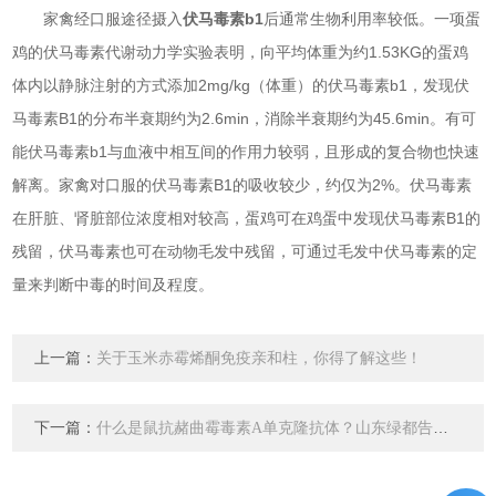
家禽经口服途径摄入
伏马毒素b1
后通常生物利用率较低。一项蛋
鸡的伏马毒素代谢动力学实验表明，向平均体重为约1.53KG的蛋鸡
体内以静脉注射的方式添加2mg/kg（体重）的伏马毒素b1，发现伏
马毒素B1的分布半衰期约为2.6min，消除半衰期约为45.6min。有可
能伏马毒素b1与血液中相互间的作用力较弱，且形成的复合物也快速
解离。家禽对口服的伏马毒素B1的吸收较少，约仅为2%。伏马毒素
在肝脏、肾脏部位浓度相对较高，蛋鸡可在鸡蛋中发现伏马毒素B1的
残留，伏马毒素也可在动物毛发中残留，可通过毛发中伏马毒素的定
量来判断中毒的时间及程度。
上一篇：
关于玉米赤霉烯酮免疫亲和柱，你得了解这些！
下一篇：
什么是鼠抗赭曲霉毒素A单克隆抗体？山东绿都告诉您