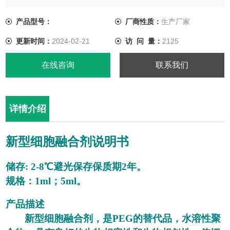
产品描述
产品型号：
厂商性质：
生产厂家
新型细胞融合剂，是PEG的替代品，水溶性聚合物，具有良好的
更新时间：
2024-02-21
访 问 量：
2125
生物相容性和生物相似性。使细胞膜微破裂,促进细胞融合。
在线咨询
联系我们
详情介绍
新型细胞融合剂说
明书
储存
: 2-8℃避光保存保质期2年。
规格：
1ml；5ml。
产品描述
新型细胞融合剂，是
PEG的替代品，水溶性聚