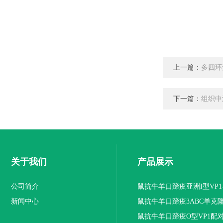
上一篇：
多四环
下一篇：
组织中
关于我们
产品展示
公司简介
鼠抗牛羊口蹄疫亚洲I型VP
新闻中心
抗体
鼠抗牛羊口蹄疫3ABC单克
鼠抗牛羊口蹄疫O型VP1配