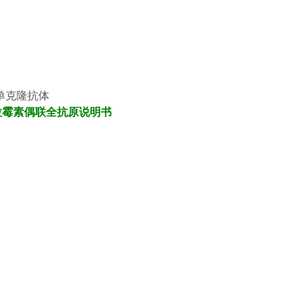
单克隆抗体
霉素偶联全
抗原说明书