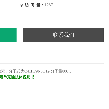
访 问 量：
1267
联系我们
生素
，分子式为
C41H79N3O12(分子量806)。
素单克隆抗体说明书