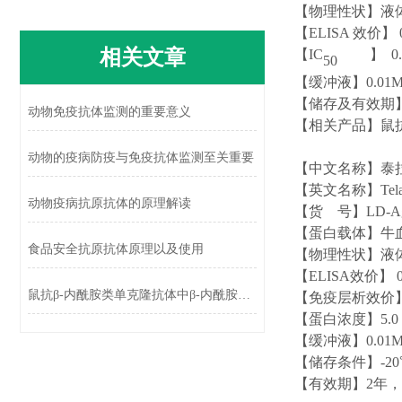
【物理性状】液
【
ELISA 效价】 0
相关文章
【
IC
】
0
50
【缓冲液】
0.01
【储存及有效期
动物免疫抗体监测的重要意义
【相关产品】鼠
动物的疫病防疫与免疫抗体监测至关重要
【中文名称】泰
【英文名称】
Tel
动物疫病抗原抗体的原理解读
【货
号】
LD-A
【蛋白载体】牛
食品安全抗原抗体原理以及使用
【物理性状】液
【
ELISA效价】 0
鼠抗β-内酰胺类单克隆抗体中β-内酰胺类抗菌药物的特点
【免疫层析效价
【蛋白浓度】
5.0
【缓冲液】
0.01
【储存条件】
-2
【有效期】
2年