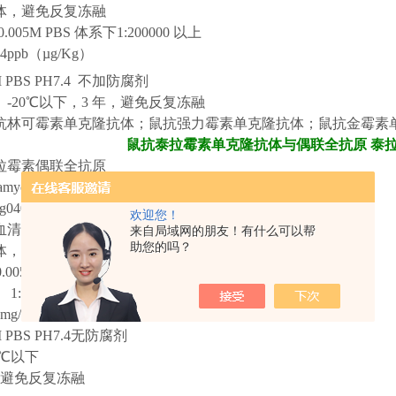
体，避免反复冻融
.005M PBS 体系下1:200000 以上
.4
ppb（µg/Kg）
M PBS PH7.4 不加防腐剂
】
-20℃以下，3 年，避免反复冻融
抗林可霉素单克隆抗体；鼠抗强力
霉素
单克隆抗体；鼠抗
金霉素
鼠抗泰拉霉素单克隆抗体与偶联全抗原
泰拉
拉霉素偶联全抗原
amycin
-Protein Conjugate
g0
408
欢迎您！
血清白蛋白
/卵清白蛋白/匙孔血蓝蛋白BSA/OVA/KLH
来自局域网的朋友！有什么可以帮
助您的吗？
体，避免反复冻融
.005M PBS 体系下1:30000以上
】
1:40以上，偶联比大于1:60
 mg/ml
M PBS PH7.4无防腐剂
0℃以下
，避免反复冻融