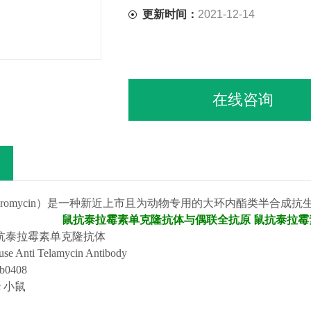
更新时间：
2021-12-14
在线咨询
athromycin）是一种新近上市且为动物专用的
大环内酯类
半合成
抗
鼠抗泰拉霉素单克隆抗体与偶联全抗原
鼠抗泰拉霉
抗泰拉霉素单克隆抗体
se Anti Telamycin Antibody
b0
408
/c 小鼠