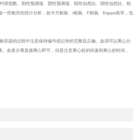
有:约登指数、阳性预测值、阴性预测值、阳性似然比、阴性似然比、粗
些相关性统计分析，如卡方检验、t检验、F检验、Kappa值等，也
换容器的过程中注意保持编号或记录的完整及正确。血清可以离心分
果。血浆分离直接离心即可，但是注意离心机的转速和离心的时间，