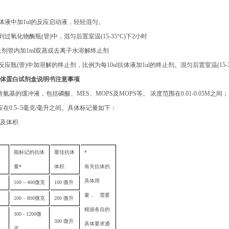
体液中加
1ul
的反应启动液，轻轻混匀。
到过氧化物酶瓶
(
管
)
中，混匀后置室温
(15-35°C)
下
2
小时
止剂管内加
1ml
双蒸或去离子水溶解终止剂
反应瓶
(
管
)
中加溶解的终止剂，比例为每
10ul
抗体液加
1ul
的终止剂。混匀后置室温
(15-
体蛋白试剂盒说明书
注意事项
含氨基的缓冲液，包括磷酸、
MES
、
MOPS
及
MOPS
等。 浓度范围在
0.01-0.05M
之间；
应在
0.5–5
毫克
/
毫升之间。具体标记量如下：
及体积
能标记的抗体
最佳抗体
*
量
*
体积
有关抗体的
具体用
100 – 400
微克
100
微升
量， 需要
200 – 800
微克
200
微升
根据各自的
300 - 1200
微
300
微升
具体要求通
克