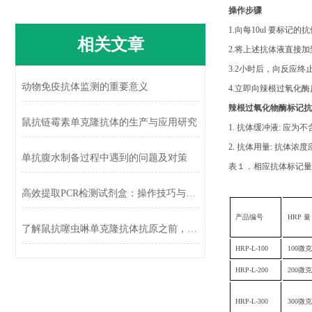
操作步骤
1.
向每
10ul
要标记的抗
相关文章
2.
将上述抗体液直接加
3.2
小时后，向反应终
动物免疫抗体监测的重要意义
4.
立即向辣根过氧化酶
辣根过氧化物酶标记抗
鼠抗链霉素单克隆抗体的生产与应用研究
1.
抗体缓冲液
:
应为不
2.
抗体用量
:
抗体浓度
单抗腹水制备过程中遇到的问题及对策
表１．相应抗体标记量
高效提取PCR检测试剂盒：操作技巧与注意事项
产品编号
HRP
量
了解鼠抗噻虫啉单克隆抗体抗原之前，先了解下噻虫啉
HRP-L-100
100
微克
HRP-L-200
200
微克
HRP-L-300
300
微克