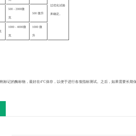
过优化试验
500 - 2000
微
500
微升
来确定。
克
1000 - 4000
微
1000
微
克
克
升
刚标记的酶标物，最好在
4°C
保存，以便于进行各项指标测试。之后，如果需要长期