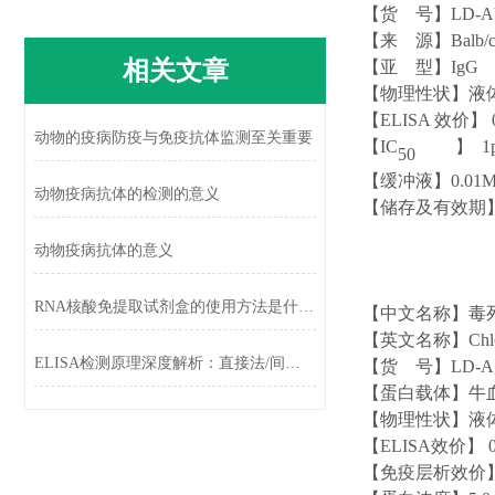
【货 号】LD-A
【来 源】Balb/
相关文章
【亚 型】Ig
G
【物理性状】液
【ELISA 效价】 0
动物的疫病防疫与免疫抗体监测至关重要
【IC
】 1
50
【缓冲液】0.01M
动物疫病抗体的检测的意义
【储存及有效期】
动物疫病抗体的意义
RNA核酸免提取试剂盒的使用方法是什么?
【中文名称】毒
【英文名称】
Chl
ELISA检测原理深度解析：直接法/间接法/夹心法的选择策略
【货 号】LD-Ag
【蛋白载体】牛血
【物理性状】液
【ELISA效价】 0
【免疫层析效价】 