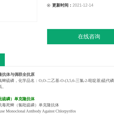
更新时间：
2021-12-14
在线咨询
隆抗体与偶联全抗原
蜱硫磷，化学品名：O,O-二乙基-O-(3,5,6-三氯-2-吡啶
高。
吡硫磷）单克隆抗体
抗毒死蜱
（
氯吡硫磷
）
单克隆抗体
se Monoclonal Antibody Against Chlorpyrifos