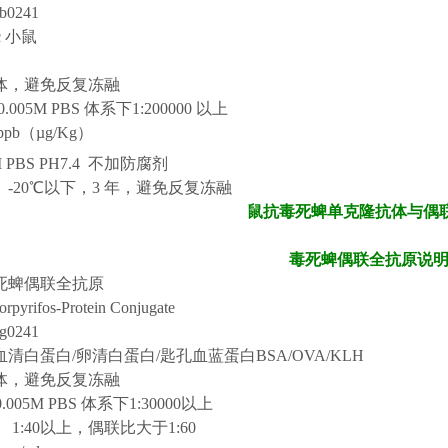
b0
241
c 小鼠
体，避免反复冻融
.005M PBS 体系下1:200000 以上
ppb（µg/Kg）
 PBS PH7.4 不加防腐剂
-20℃以下，3 年，避免反复冻融
鼠抗毒死蜱单克隆抗体与偶
毒死蜱偶联全
抗原说
死蜱偶联全抗原
orpyrifos-P
rotein
C
onjugate
02
41
清白蛋白/卵清白蛋白/匙孔血蓝蛋白BSA/OVA/KLH
体，避免反复冻融
.005M PBS 体系下1:30000以上
1:40以上，偶联比大于1:60