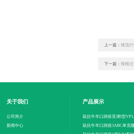
上一篇：
猪流行
下一篇：
辣根过
关于我们
产品展示
公司简介
鼠抗牛羊口蹄疫亚洲I型VP
新闻中心
抗体
鼠抗牛羊口蹄疫3ABC单克