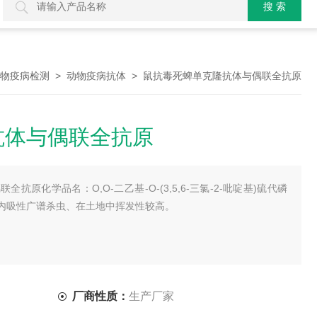
>
> 鼠抗毒死蜱单克隆抗体与偶联全抗原
物疫病检测
动物疫病抗体
抗体与偶联全抗原
抗原化学品名：O,O-二乙基-O-(3,5,6-三氯-2-吡啶基)硫代磷
内吸性广谱杀虫、在土地中挥发性较高。
厂商性质：
生产厂家