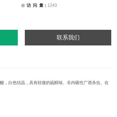
访 问 量：
1243
联系我们
基)硫代磷酸，白色结晶，具有轻微的硫醇味。非内吸性广谱杀虫、
在