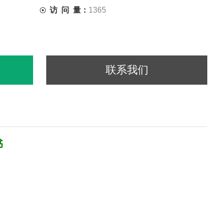
访 问 量：
1365
联系我们
书