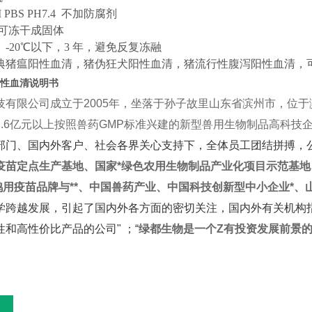
 PBS PH7.4 不加防腐剂
 可冻干成固体
-20℃以下，3 年，避免反复冻融
典猪瘟阳性血清，猪伪狂犬阳性血清，猪流行性腹泻阳性血清，
性血清说明书
有限公司成立于2005年，坐落于孙子故里山东省滨州市，位于
.6亿元以上按照兽药GMP标准兴建的新型兽用生物制品高科技
、国内外客户、社会各界关心支持下，全体员工团结拼搏，
疫苗定点生产基地、国家*绿色农用生物制品产业化项目示范基
国鸭用疫苗品牌与**、中国兽药产业、中国科技创新型中小企业*
学跨越发展，引起了国内外各方面的密切关注，国内外有关机构
和高性价比产品的公司" ；“
绿都生物是一个Z有投资发展前景