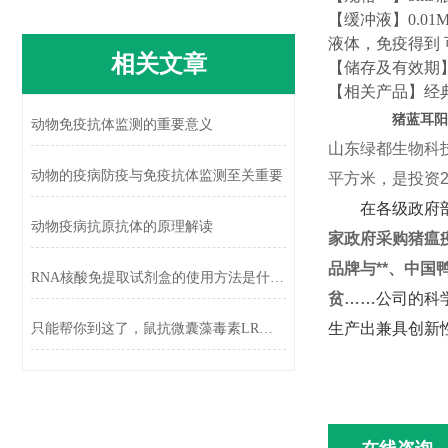
【缓冲液】0.01M
液体，
免疫得到
相关文章
【储存及有效期】
【
相关产品
】
经
猪蓝耳阳
动物免疫抗体监测的重要意义
山东绿都生物科技
动物的疫病防疫与免疫抗体监测至关重要
平方米，是投资2
在各级政府部门
动物疫病抗原抗体的原理解读
家政府采购猪瘟
品牌与**、中
RNA核酸免提取试剂盒的使用方法是什么?
贫……
公司的科
生产出兼具创新性
只能帮你到这了，鼠抗微囊藻毒素LR单克隆抗体的检测原理介绍