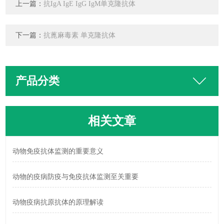
上一篇：
抗IgA IgE IgG IgM单克隆抗体
下一篇：
抗蓖麻毒素 单克隆抗体
产品分类
相关文章
动物免疫抗体监测的重要意义
动物的疫病防疫与免疫抗体监测至关重要
动物疫病抗原抗体的原理解读