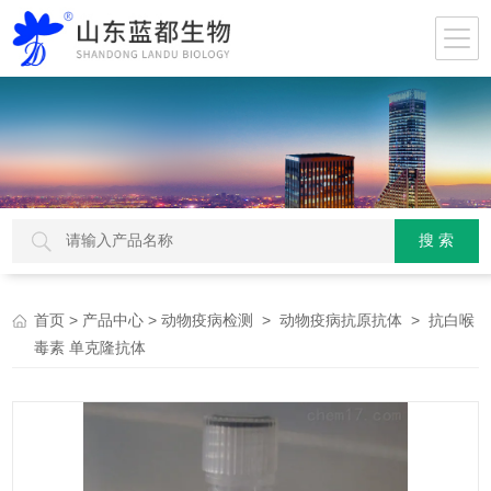
>
>
>
> 抗白喉
首页
产品中心
动物疫病检测
动物疫病抗原抗体
毒素 单克隆抗体