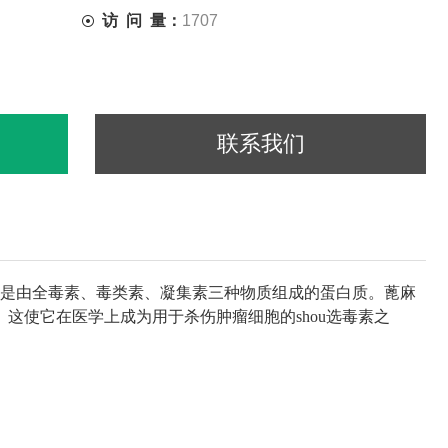
访 问 量：
1707
联系我们
。是由全毒素、毒类素、凝集素三种物质组成的蛋白质。
蓖麻
这使它在医学上成为用于杀伤肿瘤细胞的shou选毒素之