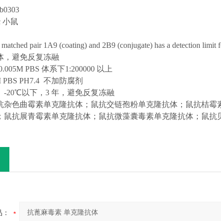
b0
303
/c 小鼠
 matched pair
1
A9 (coating) and
2
B9 (conjugate) has a detection limit f
体，避免反复冻融
.005M PBS 体系下1:200000 以上
M PBS PH7.4 不加防腐剂
】
-20℃以下，3 年，避免反复冻融
抗
杂色曲霉素
单克隆抗体；鼠抗
交链孢粉
单克隆抗体；鼠抗
桔霉
；鼠抗
展青霉素
单克隆抗体；鼠抗
微藻囊毒素
单克隆抗体
；
鼠抗
品：