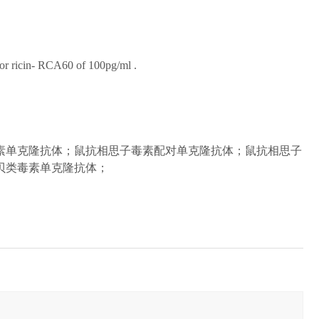
or
ricin
-
RCA60 of 100pg/ml
.
素
单克隆抗体
；
鼠抗
相思子毒素配对
单克隆抗体
；
鼠抗
相思子
贝类毒素
单克隆抗体
；