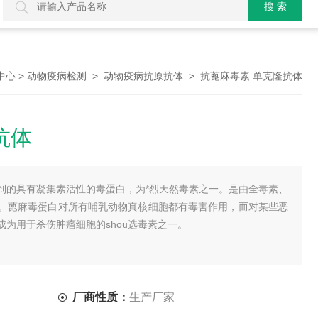
>
>
> 抗蓖麻毒素 单克隆抗体
中心
动物疫病检测
动物疫病抗原抗体
抗体
到的具有凝集素活性的毒蛋白，为*烈天然毒素之一。是由全毒素、
。蓖麻毒蛋白对所有哺乳动物真核细胞都有毒害作用，而对某些恶
为用于杀伤肿瘤细胞的shou选毒素之一。
厂商性质：
生产厂家