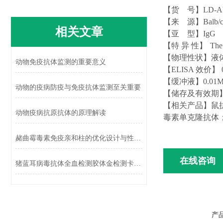
【货
号】
LD-A
【来
源】
Balb
相关文章
【亚
型】
Ig
G
【特
异
性】
The
【物理性状】液
动物免疫抗体监测的重要意义
【
ELISA 效价】 0
【缓冲液】
0.01
动物的疫病防疫与免疫抗体监测至关重要
【储存及有效期
【相关产品】鼠
动物疫病抗原抗体的原理解读
毒素
单克隆抗体
赭曲霉毒素免疫亲和柱的优化设计与性能提升
在线咨询
猪蓝耳病毒抗体全血检测胶体金检测卡试纸条注意事项
产