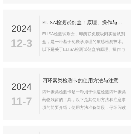
抗体的B细胞，并将这些B细胞与能够无...
本中释放并稳定RNA分子，为后续的实验分析
如RT-PCR、基因表达研究等提供高质量的
ELISA检测试剂盒：原理、操作与应用全解析
RNA模板。操作上，RNA核酸免提取试剂盒通
2024
常包含一种或多种能够裂解细胞并保护RNA免
ELISA检测试剂盒，即酶联免疫吸附实验试剂
受降解的试剂。这些试剂能够与样本混合后，
12-3
盒，是一种基于免疫学原理的敏感检测技术。
通过简单的处理步骤（如加热、离心等），即
以下是关于ELISA检测试剂盒的原理、操作与
可使RNA从细胞组分中释放出来，并保持在溶
应用的全解析。原理上，ELISA结合了抗原抗
液中的稳定状态。用户只需...
体的特异性反应与酶的高效催化作用。通过物
理吸附，抗原或抗体被固定在固相载体上，如
四环素类检测卡的使用方法与注意事项
聚苯乙烯微量滴定板的孔中。在加入待测样本
2024
后，样本中的抗原或抗体会与固相载体上的抗
四环素类检测卡是一种用于快速检测四环素类
体或抗原发生特异性结合。随后，加入酶标记
11-7
药物残留的工具，以下是其使用方法和注意事
的抗体，该抗体与已结合的抗原或抗体再次结
项的简要介绍：使用方法准备阶段：仔细阅读
合，形成酶结合物。当加入底物时，酶结合物
使用说明书，确保理解所有步骤。将检测卡和
催化底物产生颜色反应，颜色的...
待检样品恢复至室温，避免温度差异影响检测
结果。取样与加样：从包装袋中取出检测卡和