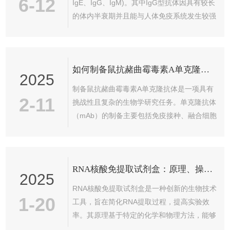
6-12
IgE、IgG、IgM)。其中IgG型抗体因具有较长
的体内半衰期并且能与人体免疫系统发生较强
的相互作用。2.IgG相对分子量约为150KDa，
IgA相对分子量约为160KDa，IgM相对分子量
约为190KDa，IgD相对分子量约为184KDa，
如何制备鼠抗赭曲霉毒素A单克隆抗体？
IgE相对分子量约为196KDa。
2025
制备鼠抗赭曲霉毒素A单克隆抗体是一项具有
2-11
挑战性且复杂的生物学研究任务。单克隆抗体
（mAb）的制备主要包括免疫接种、融合细胞
的筛选、抗体的筛选和鉴定等几个步骤。以下
是制备鼠抗赭曲霉毒素A单克隆抗体的主要步
骤。一、免疫接种免疫接种是制备单克隆抗体
RNA核酸免提取试剂盒：原理、操作与应用
的第一步，需要选择合适的免疫原，并通过特
2025
定的方式激发小鼠的免疫反应。赭曲霉毒素A
RNA核酸免提取试剂盒是一种创新的生物技术
是一种强毒性化学物质，因此需要通过免疫接
1-20
工具，旨在简化RNA提取过程，提高实验效
种诱导小鼠产生针对OTA的免疫反应。二、融
率。其原理基于特定的化学和物理方法，能够
合细胞的建立免疫接种后，实验需要获取产生
在无需传统繁琐的RNA提取步骤下，直接从样