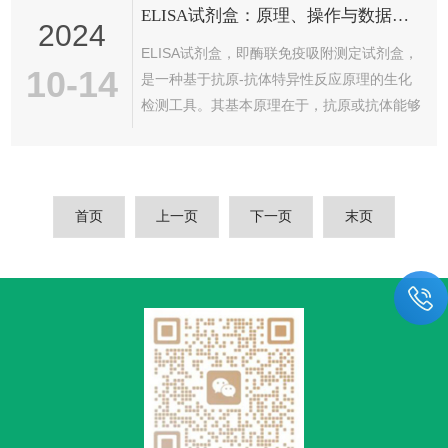
ELISA试剂盒：原理、操作与数据分析
滴管，注意保持无菌操作。使用滴管吸取足量
2024
待检样品（如牛奶等），垂直逐滴加入三滴到
ELISA试剂盒，即酶联免疫吸附测定试剂盒，
检测卡的加样孔中。等待与判读：等待层析完
10-14
是一种基于抗原-抗体特异性反应原理的生化
成，通常在加样后5~10分钟内判读结果。结
检测工具。其基本原理在于，抗原或抗体能够
果判读时，观察检测窗内的对照线（C）和检
物理性地吸附于固相载体表面，并保持其免疫
测线（T）。若C线和T线均出现，则结果...
学活性；同时，抗原或抗体可通过共价键与酶
连接形成酶结合物，这种酶结合物既保留了免
疫学活性，又保留了酶的活性。在操作方面，
首页
上一页
下一页
末页
ELISA试剂盒通常包括抗体包被、样品加入、
检测抗体加入、酶标抗体加入、洗板和显色等
多个步骤。首先，将特异性抗原或抗体包被在
固相载体上，然后加入待测样品，样品中的抗
原或抗体会与固相载体上的抗体或抗...