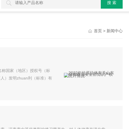
> 新闻中心
首页
名称国家（地区）授权号（标
）发明zhuan利（标准）有