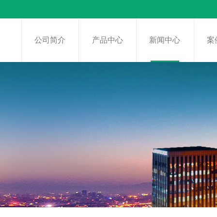
页
公司简介
产品中心
新闻中心
案