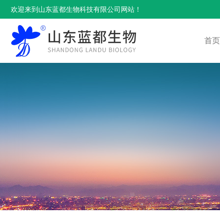
欢迎来到山东蓝都生物科技有限公司网站！
首