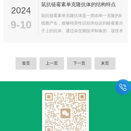
鼠抗链霉素单克隆抗体的结构特点
下储存。如果抗体是冻干的，那么在收到后应
2024
立即将其放入-20°C的冰箱中冷冻保存。如果
鼠抗链霉素单克隆抗体是一类由单一克隆的B
抗体是在液体状态，也应将其分装成小份并储
9-10
细胞产生，能够特异性识别并结合到链霉素分
存在-20°C以下的温度。2、避免反复冻融：反
子上的抗体。通过杂交瘤技术制备的，该技术
复冻融会破坏抗体的结构，导致其失去活性。
涉及将能够产生特定抗体的小鼠B细胞与癌细
因此，建议将抗体分装成一次性...
胞融合，从而形成可以无限增殖且稳定产生特
定抗体的杂交瘤细胞。鼠抗链霉素单克隆抗体
的结构特点如下：1、高度特异性：针对其目
首页
上一页
下一页
末页
标抗原具有非常高的特异性，这是因为它们是
由单个B细胞克隆产生的，所有抗体分子都是
相同的，并且只识别一个特定的抗原表位。
2、一致性和重复性：由于所有的单克隆抗体
分子都是从一个克隆中产生的，因此它们是均
一...