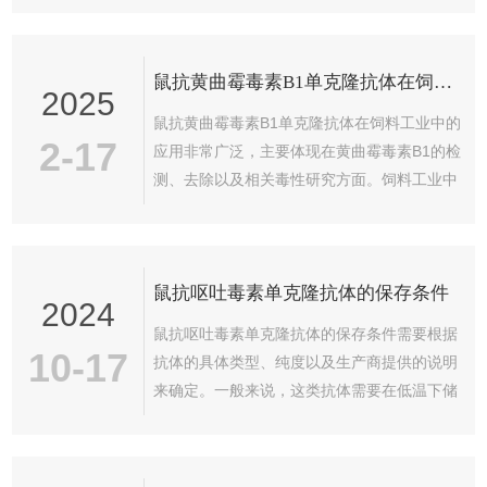
关键试剂，起着至关重要的作...
对动物和人类健康有潜在危害。以下是鼠抗伏
马毒素B1单克隆抗体的制备流程。一、免疫原
鼠抗黄曲霉毒素B1单克隆抗体在饲料工业中的应用
的制备首先，为了能够引发小鼠产生针对伏马
2025
毒素B1的免疫反应，需要将伏马毒素B1与适
鼠抗黄曲霉毒素B1单克隆抗体在饲料工业中的
当的载体蛋白（如白蛋白）偶联，形成免疫
2-17
应用非常广泛，主要体现在黄曲霉毒素B1的检
原。伏马毒素B1本身是一种小分子物质，直接
测、去除以及相关毒性研究方面。饲料工业中
作为免疫原无法有效引发免疫反应，因此需要
的黄曲霉毒素污染，特别是在热带和亚热带地
通过化学偶联技术，将伏马毒素B1...
区，由于湿润的环境和不当的储存条件，成为
了严重的安全隐患。鼠抗黄曲霉毒素B1单克隆
鼠抗呕吐毒素单克隆抗体的保存条件
抗体在饲料工业中的应用如下：1、黄曲霉毒
2024
素B1的检测它在黄曲霉毒素B1的检测中发挥
鼠抗呕吐毒素单克隆抗体的保存条件需要根据
着至关重要的作用。由于黄曲霉毒素B1具有强
10-17
抗体的具体类型、纯度以及生产商提供的说明
烈的毒性且对环境变化高度敏感，因此需要实
来确定。一般来说，这类抗体需要在低温下储
时监测饲料中的黄曲霉毒素污染情况，防止其
存以保持其稳定性和活性。以下是鼠抗呕吐毒
进入动物体内并影响其健康。使用...
素单克隆抗体一些常见的保存条件：1、温
度：通常情况下，需要在-20°C或更低的温度