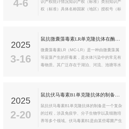
4-6
识产权统计情况知识产权（标准）类别知识产
权（标准）具体名称国家（地区）授权号（标
准编号）授权（标准发布）日期证书编号（标
准批准发布部门）权利人（标准起草单位）发
明人（标准起草人）发明zhuan利（标准）有
鼠抗微囊藻毒素LR单克隆抗体在酶免疫分析中的应用
效状态1、发明专利合成四环素偶联抗原的方
2025
法中国ZL201310350832.12015.01....
微囊藻毒素LR（MC-LR）是一种由微囊藻属
3-16
等蓝藻产生的肝毒素，是水体污染中的常见有
毒物质。其广泛存在于湖泊、河流、池塘等水
域，并通过水源污染进入饮用水和食品链，构
成了严重的公共卫生威胁。长期暴露于低浓度
的MC-LR中，可能导致肝脏损伤、癌症等疾
鼠抗伏马毒素B1单克隆抗体的制备流程是怎样的？
病。因此，开发灵敏且特异的检测方法对于环
2025
境监测和水质安全至关重要。酶联免疫吸附试
鼠抗伏马毒素B1单克隆抗体的制备是一个复杂
验（ELISA）因其操作简便、灵敏度高、特异
2-20
的过程，涉及免疫学、分子生物学以及细胞培
性强等优点，在环境监测、食品安全和公共卫
养等多个领域。伏马毒素B1是由某些霉菌产生
生领域得到了广泛应用。而它作为ELISA中的
的霉菌毒素，主要污染玉米、小麦等作物，且