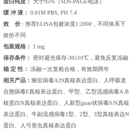
蛋白纯度：
大于
95%
（
SDS-PAGE
电泳）
缓
冲
液：
0.01M PBS, PH 7.4
效
价
推荐
ELISA
包被浓度
1:2000
，不同体系下
：
效价不同
包装规格：
1 mg
保存条件：
密封避光保存
-30
±
10
℃，避免反复冻融
稳
定
性：
冻融一次复检合格，有效期两年
相关产品：
猴痘病毒
A29
真核表达蛋白、
人呼吸道
合胞病毒
F真核表达蛋白、甲型、乙型流感病毒A.B
核蛋白N真核表达蛋白、
人新型guan状病毒
S/N
真核
表达蛋白、
牛副流感病毒
1型、2型、3型真核表达N
蛋白
、
人弓形虫
真核表达蛋白