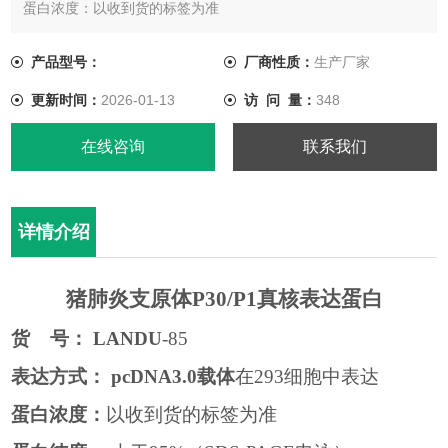
蛋白浓度：以收到货的标签为准
蛋白纯度： 大于95%（SDS-PAGE电泳）
缓 冲 液： 0.01M PBS, PH 7.4
产品型号：
厂商性质：
生产厂家
效 价：推荐ELISA包被浓度1:2000，不同体系下效价不同
更新时间：
2026-01-13
访 问 量：
348
包装规格： 1 mg
在线咨询
联系我们
详情介绍
猪肺炎支原体
P30/P1
真核
表达
蛋白
货
号：
LANDU
-85
表达方式：
pcDNA3.0
载体
在
293
细胞中表达
蛋白浓度：
以收到货的标签为准