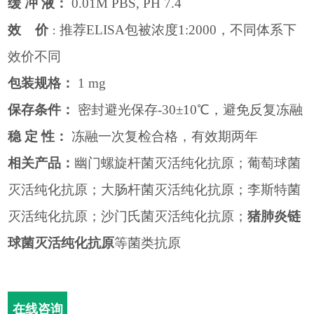
缓
冲
液：
0.01M PBS, PH 7.4
效
价
推荐
ELISA
包被浓度
1:2000
，不同体系下
：
效价不同
包装规格：
1 mg
保存条件：
密封避光保存
-30
±
10
℃，避免反复冻融
稳
定
性：
冻融一次复检合格，有效期两年
相关产品：
幽门螺旋杆菌灭活纯化抗原；葡萄球菌
灭活纯化抗原；大肠杆菌灭活纯化抗原；李斯特菌
灭活纯化抗原；沙门氏菌灭活纯化抗原；
猪肺炎链
球菌灭活纯化抗原
等菌类抗原
在线咨询