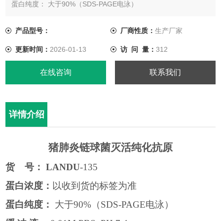
蛋白纯度： 大于90%（SDS-PAGE电泳）
缓 冲 液： 0.01M PBS, PH 7.4
效 价：推荐ELISA包被浓度1:2000，不同体系下效价不同
产品型号：
厂商性质：
生产厂家
包装规格： 1 mg
更新时间：
2026-01-13
访 问 量：
312
在线咨询
联系我们
详情介绍
猪肺炎链球菌灭活纯化抗原
货
号：
LANDU
-135
蛋白浓度：
以收到货的标签为准
蛋白纯度：
大于
90%
（
SDS-PAGE
电泳）