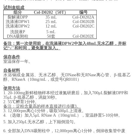
试剂盒组成
组分
Col-
D
020
2
（
50
T
）
编号
裂解液
D
P
P
35
mL
Col-
D
0
202
A
洗涤液
DP
W
1
25
mL
Col-
D
0
202
B
洗涤液
DP
W
2
12 mL
Col-
D
0
202
C
洗脱液
P
5
mL
DNA
吸附柱
50
套
Col-
D
02
02
E
备注：第一次使用前，在洗涤液
DP
W
2
中加入
48mL
无水乙醇，并标
记
“√"
和时间
，避免重复加入。
保存条件
室温保存一年
。
自备材料
水浴锅或
金属浴、
无水乙醇、
无
DNase
和无
RNase
离心管
、
β-
巯基乙
醇
、
RNaseA
（
10mg/mL
，或货号
QR0101
）
使用方法
1.
20-100mg
新鲜植物样本经过液氮研磨后，
加入
700
μL
裂解液
D
P
P
和
35μL
β-
巯基乙醇，涡旋
30
秒。
2.
55
℃孵育
1
分钟。
备注：淀粉含量高的样本直接进行步骤
3
。
3.
12,000rpm
离心
1
分钟，吸取
5
00
μL
上清液。
4.
（选做）加入
5
μL
RNase A
（
10mg/mL
），室温静置
5-
10
分钟。
5.
加入
2
5
0
μL
无水乙醇，上下颠倒混匀
。
6.
全部加入
DNA
吸附柱中，
12,000rpm
离心
1
分钟
，倒掉收集管中废