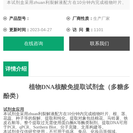
本试剂盒采用zhuan利裂解液配方在10分钟内完成植物叶片、
根、茎、花蕊、种子等的裂解、提取和纯化。提取对象包括棉
花、马铃薯、铁皮石斛等。整个提取过无需使用蛋白酶K等酶类制
产品型号：
厂商性质：
生产厂家
剂。提取DNA可用于PCR、qPCR、Sorthern Blot、分子克隆、
更新时间：
2023-04-27
访 问 量：
1101
文库构建等。
本试剂盒仅供研究使用，不可用于临床、食品、化妆品等领域。
在线咨询
联系我们
详情介绍
植物
DNA
核酸免提取试剂盒
（多糖多
酚类）
试剂盒应用
本试剂盒采用zhuan利裂解液配方在
10
分钟内完成植物叶片、
根、茎、
花蕊、
种子等的裂解、提取和纯化
。
提取对象包括
棉花、马铃薯、铁
皮石斛等。
整个提取过无需使用蛋白酶
K
等酶类制剂
。
提取
D
NA
可用
于
PCR
、
qPCR
、
S
orthern Blot
、分子克隆
、文库构建
等。
本试剂盒仅供研究使用，不可用于临床、食品、化妆品等领域。