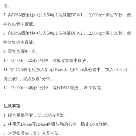
液。
7.
向
DNA
吸附柱中加入
5
00
μL
洗涤液
D
P
W
1
，
12,000rpm
离心
30
秒，倒
掉收集管中废液。
8.
向
DNA
吸附柱中加入
5
00
μL
洗涤液
D
P
W
2
，
12,000rpm
离心
30
秒，倒
掉收集管中废液。
9.
重复步骤
8
一次。
10.
12,000rpm
离心
2
分钟，倒掉收集管中废液。
11.
将
DNA
吸附柱放入新
无
DNase
和无
RNase
离心管中
，加入
30-50
μL
洗脱液
P
，室温放置
1
分钟。
12.
12,000rpm
离心
2
分钟，得到
D
NA
溶液，
-80℃
保存。
注意事项
1.
经常更换手套，防止
DNA
污染。
2.
使用无
DNase
无
RNase
的吸头和离心管，防止
DNA
降解。
3.
常更换吸头，防止交叉污染。