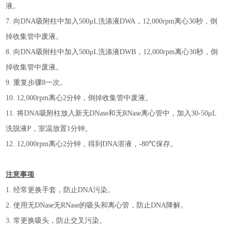
液。
7.
向
DNA
吸附柱中加入
5
00
μL
洗涤液
DWA
，
12,000rpm
离心
30
秒，倒
掉收集管中废液。
8.
向
DNA
吸附柱中加入
5
00
μL
洗涤液
DWB
，
12,000rpm
离心
30
秒，倒
掉收集管中废液。
9.
重复步骤
8
一次。
10.
12,000rpm
离心
2
分钟，倒掉收集管中废液。
11.
将
DNA
吸附柱放入新
无
DNase
和无
RNase
离心管中，加入
30-50
μL
洗脱液
P
，室温放置
1
分钟。
12.
12,000rpm
离心
2
分钟，得到
DNA
溶液，
-80℃
保存。
注意事项
1.
经常更换手套，防止
DNA
污染。
2.
使用无
DNase
无
RNase
的吸头和离心管，防止
DNA
降解。
3.
常更换吸头，防止交叉污染。