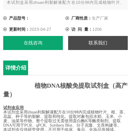
本试剂盒采用zhuan利裂解液配方在10分钟内完成植物叶片、
根、茎、花蕊、种子等的裂解、提取和纯化。提取对象包括水
稻、玉米、小麦、油菜等作物。整个提取过无需使用蛋白酶K等酶
产品型号：
厂商性质：
生产厂家
类制剂。提取DNA可用于PCR、qPCR、Sorthern Blot、分子克
更新时间：
2023-04-27
访 问 量：
1206
隆、文库构建等。
本试剂盒仅供研究使用，不可用于临床、食品、化妆品等领域。
在线咨询
联系我们
详情介绍
植物
DNA
核酸免提取试剂盒
（高产
量）
试剂盒应用
本试剂盒采用zhuan利裂解液配方在
10
分钟内完成植物叶片、根、茎、
花蕊、种子等的裂解、提取和纯化
。
提取对象包括水稻、玉米、小
麦、油菜等作物。
整个提取过无需使用蛋白酶
K
等酶类制剂。
提取
DNA
可用于
PCR
、
qPCR
、
Sorthern Blot
、分子克隆、文库构建等。
本试剂盒仅供研究使用，不可用于临床、食品、化妆品等领域。