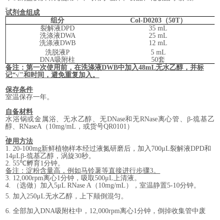
试剂盒组成
组分
Col-D0203
（
50
T
）
裂解液
DPD
35 mL
洗涤液
DWA
25 mL
洗涤液
DWB
12 mL
洗脱液
P
5 mL
DNA
吸附柱
50
套
备注：第一次使用前，在洗涤液
DWB
中加入
48mL
无水乙醇，并标
记
“√"
和时间，避免重复加入。
保存条件
室温保存一年
。
自备材料
水浴锅或
金属浴、
无水乙醇、无
DNase
和无
RNase
离心管、
β-
巯基乙
醇、
RNaseA
（
10mg/mL
，或货号
QR0101
）
使用方法
1.
20-100mg
新鲜植物样本经过液氮研磨后，
加入
700
μL
裂解液
DPD
和
14μLβ-
巯基乙醇，涡旋
30
秒。
2.
55℃
孵育
1
分钟。
备注：淀粉含量高，例如马铃薯等直接进行步骤
3
。
3.
12,000rpm
离心
1
分钟，吸取
500μL
上清液。
4.
（选做）加入
5μL RNase A
（
10mg/mL
），室温静置
5-10
分钟。
5.
加入
250
μL
无水乙醇，上下颠倒混匀
。
6.
全部加入
DNA
吸附柱中，
12,000rpm
离心
1
分钟，倒掉收集管中废