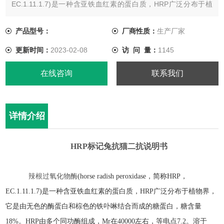
EC.1.11.1.7)是一种含亚铁血红素的蛋白质，HRP广泛分布于植
物界，它是由无色的酶蛋白和棕色的铁卟啉结合而成的糖蛋白，
糖含量18%。HRP由多个同功酶组成，Mr在40000左右，等电点
产品型号：
厂商性质：
生产厂家
7.2。溶于水，溶解度为5%(W/V)，溶液呈棕红色，透明。
更新时间：
2023-02-08
访 问 量：
1145
在线咨询
联系我们
详情介绍
HRP
标记兔
抗
猫二抗
说明书
辣根过氧化物酶
(horse radish peroxidase
，简称
HRP
，
EC.1.11.1.7)
是一种含亚铁血红素的蛋白质，
HRP
广泛分布于植物界，
它是由无色的酶蛋白和棕色的铁卟啉结合而成的糖蛋白，糖含量
18%
。
HRP
由多个同功酶组成，
Mr
在
40000
左右，等电点
7.2
。溶于