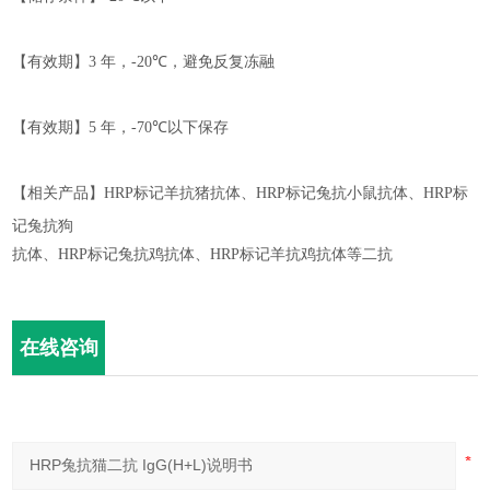
【有效期】
3
年，
-
2
0℃
，
避免反复冻融
【有效期】
5
年，
-70℃
以下保存
【相关产品】
HRP
标记羊抗猪抗体、
HRP
标记兔抗小鼠抗体、
HRP
标
记兔抗狗
抗体、
HRP
标记兔抗鸡抗体、
HRP
标记羊抗鸡抗体等二抗
在线咨询