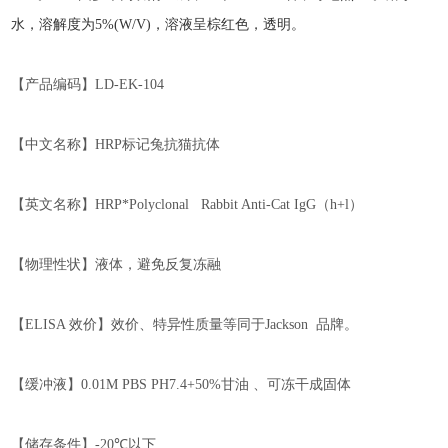
水，溶解度为
5%(W/V)
，溶液呈棕红色，透明。
【产品编码】
LD-EK-104
【中文名称】
HRP
标记兔抗猫抗体
【英文名称】
HRP*Polyclonal Rabbit Anti-Cat IgG
（
h+l
）
【物理性状】液体，避免反复冻融
【
ELISA
效价】
效价、特异性质量等同于
Jackson
品牌。
【缓冲液】
0.01M PBS PH7.4
+50%
甘油 、可冻干成固体
【储存条件】
-20℃
以下