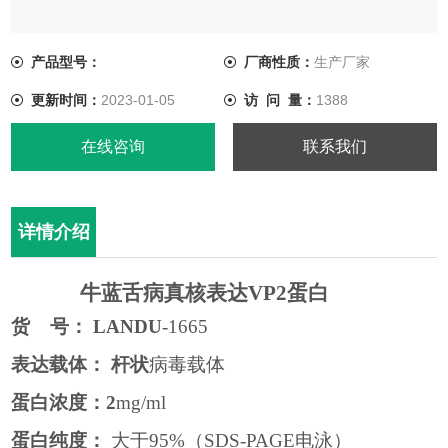
表达载体： 杆状病毒载体
产品型号：
厂商性质：
生产厂家
蛋白浓度：2mg/ml
更新时间：
2023-01-05
访 问 量：
1388
蛋白纯度： 大于95%（SDS-PAGE电泳）
在线咨询
联系我们
缓 冲 液： 0.01M PBS, PH 7.4
详情介绍
牛蓝舌病真核表达
VP2蛋白
货
号：
LANDU
-1665
表达载体：
杆状
病毒载体
蛋白浓度：
2
mg/ml
蛋白纯度：
大于
95%
（
SDS-PAGE
电泳）