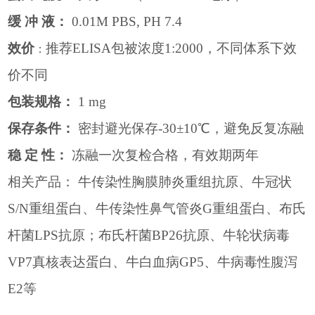
缓
冲
液：
0.01M PBS, PH 7.4
效价
推荐
ELISA
包被浓度
1:2000
，不同体系下效
：
价不同
包装规格：
1 mg
保存条件：
密封避光保存
-30
±
10
℃，避免反复冻融
稳
定
性：
冻融一次复检合格，有效期两年
相关产品：
牛传染性胸膜肺炎重组抗原、牛冠状
S/N
重组蛋白、牛传染性鼻气管炎
G
重组蛋白、布氏
杆菌
LPS
抗原；布氏杆菌
BP26
抗原、牛轮状病毒
VP7
真核表达蛋白、牛白血病
GP5
、牛病毒性腹泻
E2
等