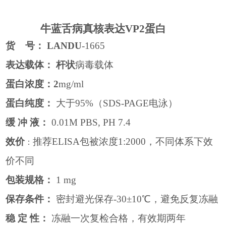
牛蓝舌病真核表达
VP2蛋白
货
号：
LANDU
-1665
表达载体：
杆状
病毒载体
蛋白浓度：
2
mg/ml
蛋白纯度：
大于
95%
（
SDS-PAGE
电泳）
缓
冲
液：
0.01M PBS, PH 7.4
效价
推荐
ELISA
包被浓度
1:2000
，不同体系下效
：
价不同
包装规格：
1 mg
保存条件：
密封避光保存
-30
±
10
℃，避免反复冻融
稳
定
性：
冻融一次复检合格，有效期两年