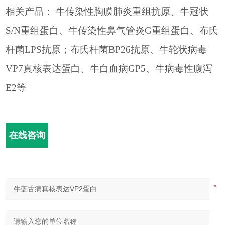
相关产品：
牛传染性胸膜肺炎重组抗原、牛冠状
S/N
重组蛋白、牛传染性鼻气管炎
G
重组蛋白、布氏
杆菌
LPS
抗原；布氏杆菌
BP26
抗原、牛轮状病毒
VP7
真核表达蛋白、牛白血病
GP5
、牛病毒性腹泻
E2
等
在线咨询