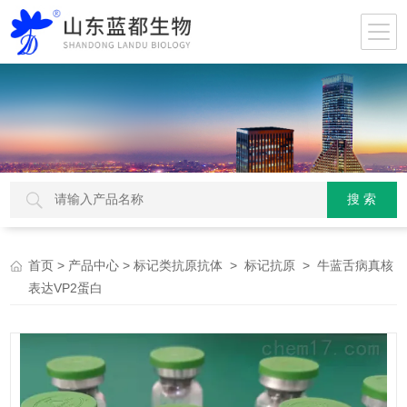
>
>
>
> 牛蓝舌病真核
首页
产品中心
标记类抗原抗体
标记抗原
表达VP2蛋白