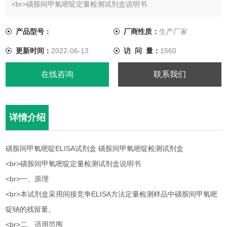
<br>磺胺间甲氧嘧啶定量检测试剂盒说明书
<br>一、原理
产品型号：
厂商性质：
生产厂家
更新时间：
2022-06-13
访 问 量：
1560
<br>本试剂盒采用间接竞争ELISA方法定量检测样品中磺胺间甲
氧嘧啶钠的残留量。
在线咨询
联系我们
<br>二、适用范围
详情介绍
<br>定量检测组织样本中磺胺间甲氧嘧啶钠残留。
磺胺间甲氧嘧啶ELISA试剂盒 磺胺间甲氧嘧啶检测试剂盒
<br>磺胺间甲氧嘧啶定量检测试剂盒说明书
<br>一、原理
<br>本试剂盒采用间接竞争ELISA方法定量检测样品中磺胺间甲氧嘧
啶钠的残留量。
<br>二、适用范围