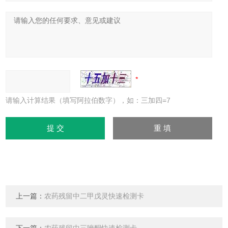
请输入计算结果（填写阿拉伯数字），如：三加四=7
上一篇：
农药残留中二甲戊灵快速检测卡