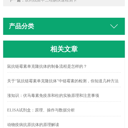
下一篇：
农药残留中三唑酮快速检测卡
产品分类
相关文章
鼠抗链霉素单克隆抗体的制备流程是怎样的？
关于“鼠抗链霉素单克隆抗体”中链霉素的检测，你知道几种方法
涨知识：伏马毒素免疫亲和柱的实验原理和注意事项
ELISA试剂盒：原理、操作与数据分析
动物疫病抗原抗体的原理解读