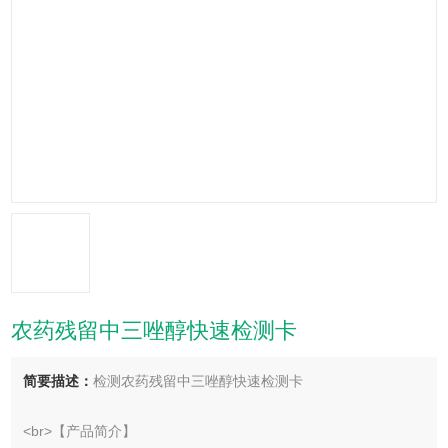
农药残留中三唑醇快速检测卡
简要描述：
检测农药残留中三唑醇快速检测卡
<br>【产品简介】