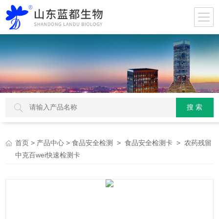
>
>
>
> 农药残留
首页
产品中心
食品安全检测
食品安全检测卡
中克百wei快速检测卡