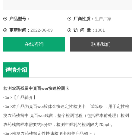
<br>本产品为克百wei胶体金快速定性检测卡，试纸条 ，用于定
性检测农药残留中 克百wei残留，整个检测过程（包括样本前处
产品型号：
厂商性质：
生产厂家
理）检测农药残留样本需要约5分钟，检测生鲜乳的检测限为
更新时间：
2022-06-09
访 问 量：
1301
20ppb。
在线咨询
联系我们
详情介绍
检测
农药残留中克百wei快速检测卡
<br>【产品简介】
<br>本产品为克百wei胶体金快速定性检测卡，试纸条 ，用于定性检
测农药残留中 克百wei残留，整个检测过程（包括样本前处理）检测
农药残留样本需要约5分钟，检测生鲜乳的检测限为20ppb。
<br>检测农药残留定性快速检测卡相关产品如下：