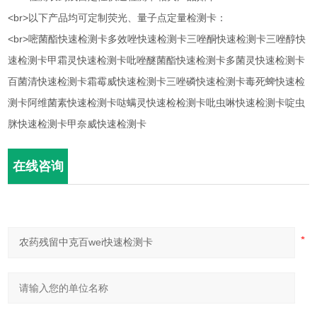
<br>以下产品均可定制荧光、量子点定量检测卡：
<br>嘧菌酯快速检测卡多效唑快速检测卡三唑酮快速检测卡三唑醇快
速检测卡甲霜灵快速检测卡吡唑醚菌酯快速检测卡多菌灵快速检测卡
百菌清快速检测卡霜霉威快速检测卡三唑磷快速检测卡毒死蜱快速检
测卡阿维菌素快速检测卡哒螨灵快速检检测卡吡虫啉快速检测卡啶虫
脒快速检测卡甲奈威快速检测卡
在线咨询