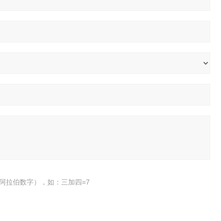
阿拉伯数字），如：三加四=7