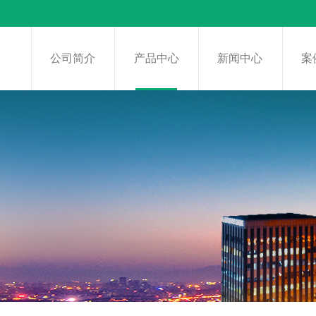
页
公司简介
产品中心
新闻中心
案