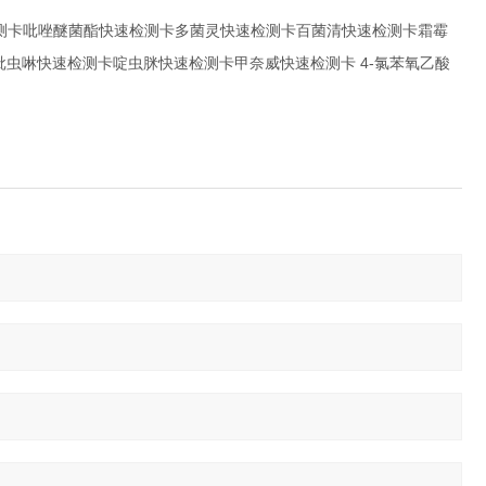
检测卡吡唑醚菌酯快速检测卡多菌灵快速检测卡百菌清快速检测卡霜霉
虫啉快速检测卡啶虫脒快速检测卡甲奈威快速检测卡 4-氯苯氧乙酸