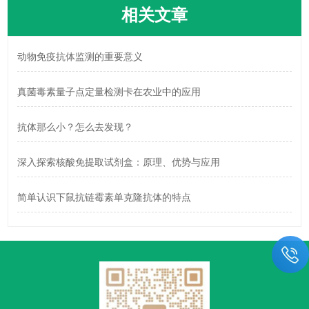
相关文章
动物免疫抗体监测的重要意义
真菌毒素量子点定量检测卡在农业中的应用
抗体那么小？怎么去发现？
深入探索核酸免提取试剂盒：原理、优势与应用
简单认识下鼠抗链霉素单克隆抗体的特点