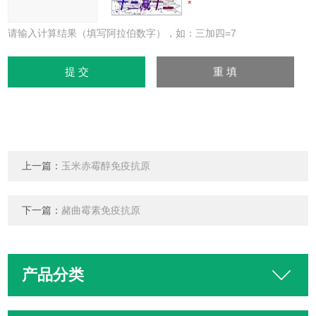
请输入计算结果（填写阿拉伯数字），如：三加四=7
上一篇：
玉米赤霉醇免疫抗原
下一篇：
赭曲霉素免疫抗原
产品分类