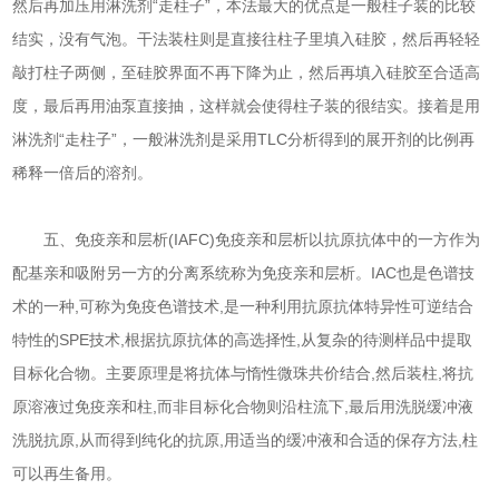
然后再加压用淋洗剂“走柱子”，本法最大的优点是一般柱子装的比较
结实，没有气泡。干法装柱则是直接往柱子里填入硅胶，然后再轻轻
敲打柱子两侧，至硅胶界面不再下降为止，然后再填入硅胶至合适高
度，最后再用油泵直接抽，这样就会使得柱子装的很结实。接着是用
淋洗剂“走柱子”，一般淋洗剂是采用TLC分析得到的展开剂的比例再
稀释一倍后的溶剂。
五、免疫亲和层析(IAFC)免疫亲和层析以抗原抗体中的一方作为
配基亲和吸附另一方的分离系统称为免疫亲和层析。IAC也是色谱技
术的一种,可称为免疫色谱技术,是一种利用抗原抗体特异性可逆结合
特性的SPE技术,根据抗原抗体的高选择性,从复杂的待测样品中提取
目标化合物。主要原理是将抗体与惰性微珠共价结合,然后装柱,将抗
原溶液过免疫亲和柱,而非目标化合物则沿柱流下,最后用洗脱缓冲液
洗脱抗原,从而得到纯化的抗原,用适当的缓冲液和合适的保存方法,柱
可以再生备用。