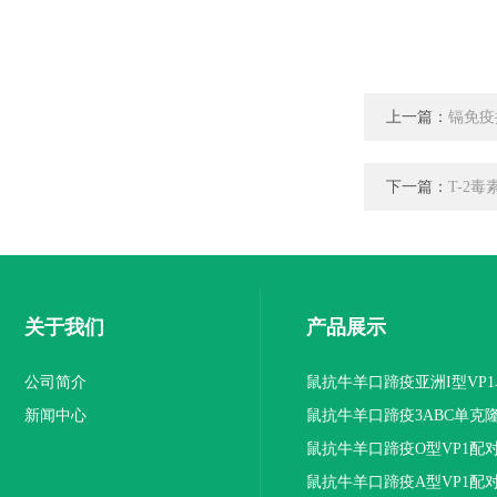
上一篇：
镉免疫
下一篇：
T-2
关于我们
产品展示
公司简介
鼠抗牛羊口蹄疫亚洲I型VP
新闻中心
抗体
鼠抗牛羊口蹄疫3ABC单克
鼠抗牛羊口蹄疫O型VP1配
隆抗体
鼠抗牛羊口蹄疫A型VP1配