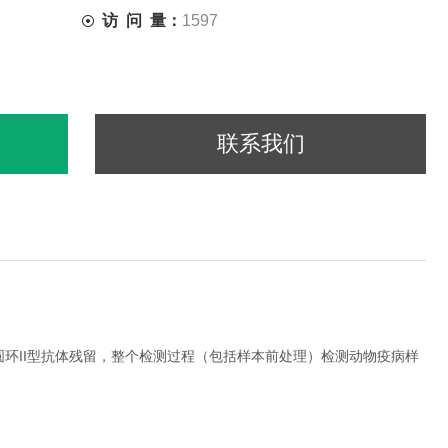
访 问 量：
1597
联系我们
猪圆环II型抗体残留，整个检测过程（包括样本前处理）检测动物疫病样