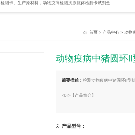
、检测卡、生产原材料，动物疫病检测抗原抗体检测卡试剂盒
>
>
首页
产品中心
动物
动物疫病中猪圆环I
简要描述：
检测动物疫病中猪圆环II型
<br>【产品简介】
<br>本产品为猪圆环II型抗体胶体金
残留，整个检测过程（包括样本前处理
产品型号：