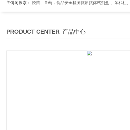
关键词搜索：
疫苗、兽药，食品安全检测抗原抗体试剂盒 、亲和柱
PRODUCT CENTER
产品中心