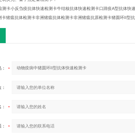
速检测卡小反刍疫抗体快速检测卡牛结核抗体快速检测卡口蹄疫A型抗体快
测卡猪瘟抗体检测卡非洲猪瘟抗体检测卡非洲猪瘟抗原检测卡猪圆环II型
品：
位：
名：
话：