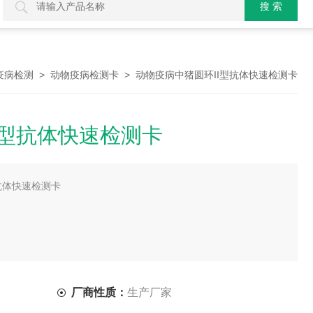
>
> 动物疫病中猪圆环II型抗体快速检测卡
疫病检测
动物疫病检测卡
I型抗体快速检测卡
抗体快速检测卡
快速定性检测卡，试纸条 ，用于定性检测动物疫病中猪圆环II型抗体
）检测动物疫病样本需要约5分钟。
厂商性质：
生产厂家