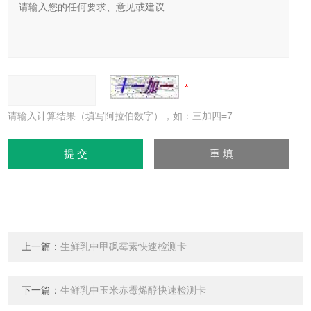
请输入计算结果（填写阿拉伯数字），如：三加四=7
上一篇：
生鲜乳中甲砜霉素快速检测卡
下一篇：
生鲜乳中玉米赤霉烯醇快速检测卡