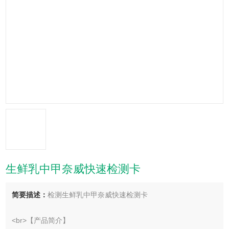
生鲜乳中甲奈威快速检测卡
简要描述：
检测生鲜乳中甲奈威快速检测卡
<br>【产品简介】