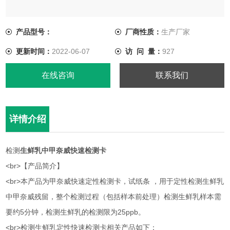
<br>本产品为甲奈威快速定性检测卡，试纸条 ，用于定性检测生
鲜乳中甲奈威残留，整个检测过程（包括样本前处理）检测生鲜
产品型号：
厂商性质：
生产厂家
乳样本需要约5分钟，检测生鲜乳的检测限为25ppb。
更新时间：
2022-06-07
访 问 量：
927
在线咨询
联系我们
详情介绍
检测
生鲜乳中甲奈威快速检测卡
<br>【产品简介】
<br>本产品为甲奈威快速定性检测卡，试纸条 ，用于定性检测生鲜乳
中甲奈威残留，整个检测过程（包括样本前处理）检测生鲜乳样本需
要约5分钟，检测生鲜乳的检测限为25ppb。
<br>检测生鲜乳定性快速检测卡相关产品如下：