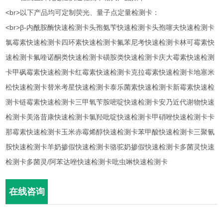
<br>以下产品均可定制荧光、量子点定量检测卡：
<br>β-内酰胺酶快速检测卡头孢氨苄快速检测卡头孢噻夫快速检测卡
氯霉素快速检测卡四环素快速检测卡氟苯尼考快速检测卡林可霉素快
速检测卡氟喹诺酮类快速检测卡磺胺类快速检测卡庆大霉素快速检测
卡甲砜霉素快速检测卡红霉素快速检测卡克拉霉素快速检测卡地塞米
松快速检测卡替米考星快速检测卡泰乐菌素快速检测卡新霉素快速检
测卡链霉素快速检测卡三甲氧苄胺嘧啶快速检测卡安乃近代谢物快速
检测卡美洛昔康快速检测卡氯羟吡啶快速检测卡甲硝唑快速检测卡卡
那霉素快速检测卡玉米赤霉烯醇快速检测卡苯甲酸快速检测卡三聚氰
胺快速检测卡羊奶掺假快速检测卡骆驼奶掺假快速检测卡多菌灵快速
检测卡多菌灵/阿苯达唑快速检测卡吡虫啉快速检测卡
在线咨询