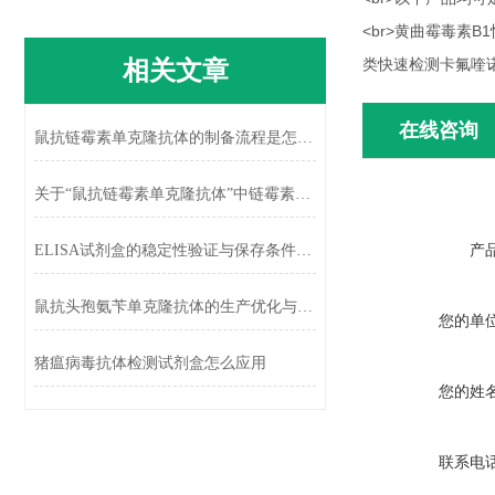
<br>黄曲霉毒素
相关文章
类快速检测卡氟喹
在线咨询
鼠抗链霉素单克隆抗体的制备流程是怎样的？
关于“鼠抗链霉素单克隆抗体”中链霉素的检测，你知道几种方法
产
ELISA试剂盒的稳定性验证与保存条件优化
鼠抗头孢氨苄单克隆抗体的生产优化与质量控制
您的单
猪瘟病毒抗体检测试剂盒怎么应用
您的姓
联系电