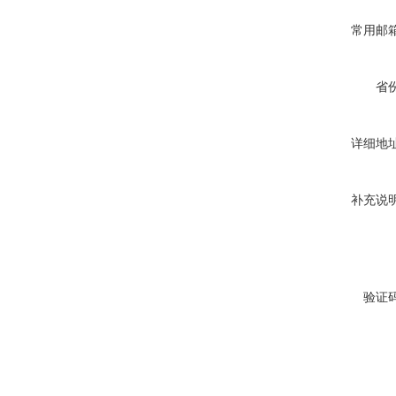
常用邮
省
详细地
补充说
验证