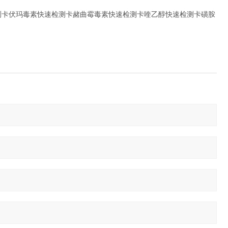
检测卡伏玛毒素快速检测卡赭曲霉毒素快速检测卡喹乙醇快速检测卡磺胺