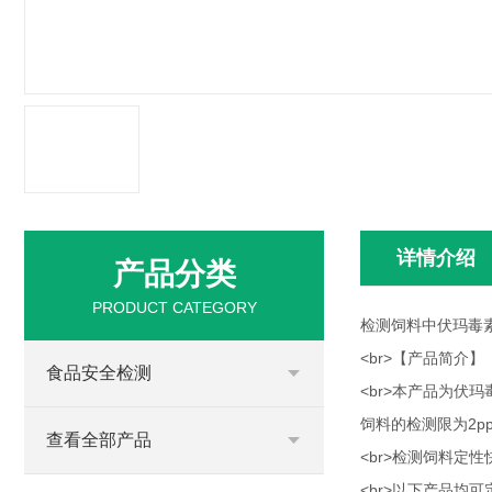
详情介绍
产品分类
PRODUCT CATEGORY
检测饲料中伏玛毒
<br>【产品简介】
食品安全检测
<br>本产品为
饲料的检测限为2pp
查看全部产品
<br>检测饲料定
<br>以下产品均