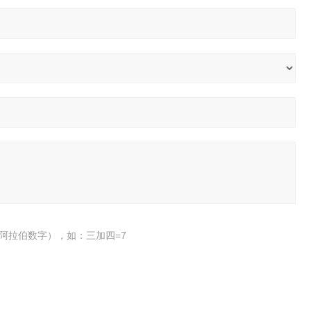
阿拉伯数字），如：三加四=7