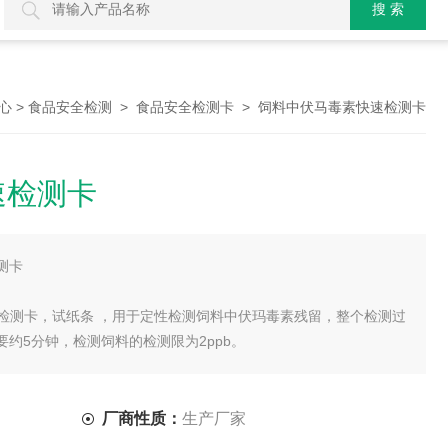
>
>
> 饲料中伏马毒素快速检测卡
心
食品安全检测
食品安全检测卡
速检测卡
测卡
性检测卡，试纸条 ，用于定性检测饲料中伏玛毒素残留，整个检测过
约5分钟，检测饲料的检测限为2ppb。
厂商性质：
生产厂家